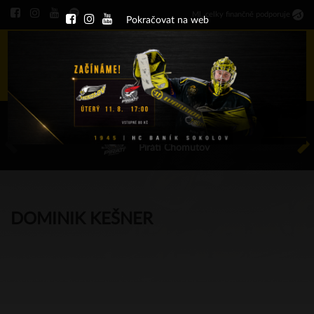
Ml
.
celky finančně podporuje
Pokračovat na web
Menu
ÚT 11.8.2026 17.00 - příp. zápasy
HC Baník Sokolov
Piráti Chomutov
DOMINIK KEŠNER