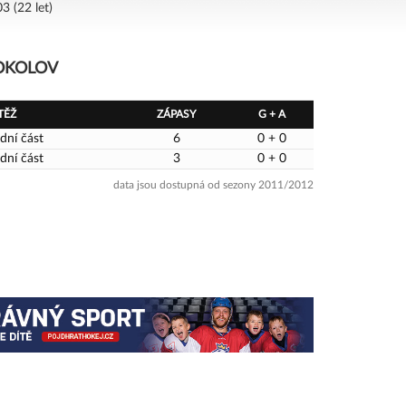
3 (22 let)
SOKOLOV
TĚŽ
ZÁPASY
G + A
dní část
6
0 + 0
dní část
3
0 + 0
data jsou dostupná od sezony 2011/2012