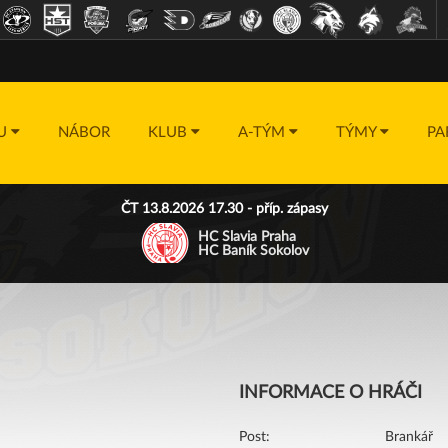
DU
NÁBOR
KLUB
A-TÝM
TÝMY
PA
ČT 13.8.2026 17.30 - příp. zápasy
HC Slavia Praha
HC Baník Sokolov
INFORMACE O HRÁČI
Post:
Brankář