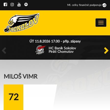
Ml
.
celky finančně podporuje
Menu
ÚT 11.8.2026 17.00 - příp. zápasy
HC Baník Sokolov
Piráti Chomutov
MILOŠ VIMR
72