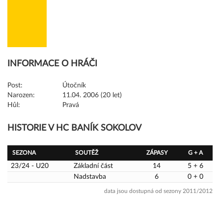
INFORMACE O HRÁČI
Post:
Útočník
Narozen:
11.04. 2006 (20 let)
Hůl:
Pravá
HISTORIE V HC BANÍK SOKOLOV
SEZONA
SOUTĚŽ
ZÁPASY
G + A
23/24 - U20
Základní část
14
5 + 6
Nadstavba
6
0 + 0
data jsou dostupná od sezony 2011/2012