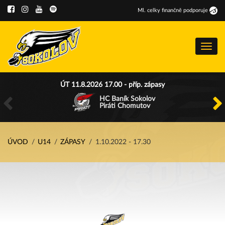
Ml
.
celky finančně podporuje
Menu
ÚT 11.8.2026 17.00 - příp. zápasy
HC Baník Sokolov
Piráti Chomutov
ÚVOD
U14
ZÁPASY
1.10.2022 - 17.30