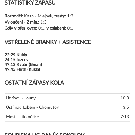
STATISTIKY ZÁPASU
Rozhodčí:
Knap - Mlejnek,
tresty:
1:3
Vyloučení -
2 min.:
1:3
Góly
v přesilovce:
0:0,
v oslabení:
0:0
VSTŘELENÉ BRANKY + ASISTENCE
22:29
Kukla
24:15
Iuzeev
49:12
Rybár (Beran)
49:45
Hirth (Kukla)
OSTATNÍ ZÁPASY KOLA
Litvínov - Louny
10:8
Ústí nad Labem - Chomutov
3:5
Most - Litoměřice
7:13