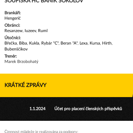
SOUPISKA HC BANÍK SOKOLOV
Brankáři:
Hengerič
Obránci:
Resanzew
,
Iuzeev
,
Ruml
Útočníci:
Břečka
,
Bíba
,
Kukla
,
Rybár "C"
,
Beran "A"
,
Lexa
,
Kursa
,
Hirth
,
Bubenščikov
Trenér:
Marek Brzobohatý
KRÁTKÉ ZPRÁVY
1.1.2024
Účet pro placení členských příspěvků
Činnnost mládeže je realizována za podpory: