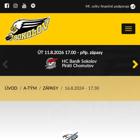
Ml
.
celky finančně podporuje
Menu
ÚT 11.8.2026 17.00 - příp. zápasy
HC Baník Sokolov
Piráti Chomutov
ÚVOD
A-TÝM
ZÁPASY
16.8.2024 - 17.30