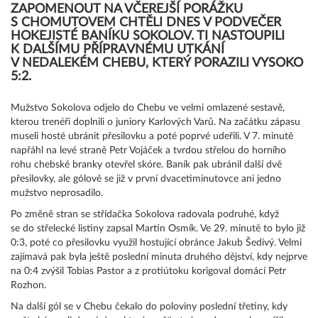
ZAPOMENOUT NA VČEREJŠÍ PORÁŽKU
S CHOMUTOVEM CHTĚLI DNES V PODVEČER
HOKEJISTÉ BANÍKU SOKOLOV. TI NASTOUPILI
K DALŠÍMU PŘÍPRAVNÉMU UTKÁNÍ
V NEDALEKÉM CHEBU, KTERÝ PORAZILI VYSOKO
5:2.
Mužstvo Sokolova odjelo do Chebu ve velmi omlazené sestavě,
kterou trenéři doplnili o juniory Karlových Varů. Na začátku zápasu
museli hosté ubránit přesilovku a poté poprvé udeřili. V 7. minutě
napřáhl na levé straně Petr Vojáček a tvrdou střelou do horního
rohu chebské branky otevřel skóre. Baník pak ubránil další dvě
přesilovky, ale gólově se již v první dvacetiminutovce ani jedno
mužstvo neprosadilo.
Po změně stran se střídačka Sokolova radovala podruhé, když
se do střelecké listiny zapsal Martin Osmík. Ve 29. minutě to bylo již
0:3, poté co přesilovku využil hostující obránce Jakub Šedivý. Velmi
zajímavá pak byla ještě poslední minuta druhého dějství, kdy nejprve
na 0:4 zvýšil Tobias Pastor a z protiútoku korigoval domácí Petr
Rozhon.
Na další gól se v Chebu čekalo do poloviny poslední třetiny, kdy