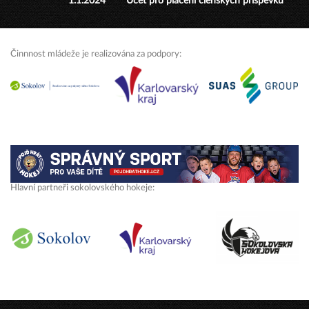
1.1.2024
Účet pro placení členských příspěvků
Činnnost mládeže je realizována za podpory:
Hlavní partneři sokolovského hokeje: