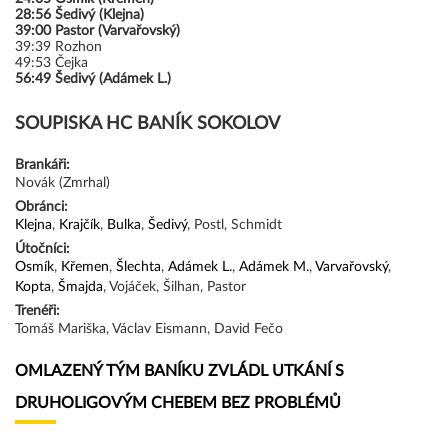
28:56
Šedivý (Klejna)
39:00
Pastor (Varvařovský)
39:39
Rozhon
49:53
Čejka
56:49
Šedivý (Adámek L.)
SOUPISKA HC BANÍK SOKOLOV
Brankáři:
Novák (Zmrhal)
Obránci:
Klejna
,
Krajčík
,
Bulka
,
Šedivý
, Postl, Schmidt
Útočníci:
Osmík
,
Křemen
,
Šlechta
,
Adámek L.
,
Adámek M.
,
Varvařovský
,
Kopta
,
Šmajda
, Vojáček, Šilhan, Pastor
Trenéři:
Tomáš Mariška, Václav Eismann, David Fečo
OMLAZENÝ TÝM BANÍKU ZVLÁDL UTKÁNÍ S
DRUHOLIGOVÝM CHEBEM BEZ PROBLÉMŮ