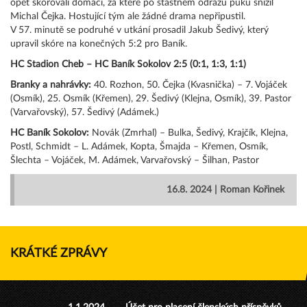
opět skórovali domácí, za které po šťastném odrazu puku snížil
Michal Čejka. Hostující tým ale žádné drama nepřipustil.
V 57. minutě se podruhé v utkání prosadil Jakub Šedivý, který
upravil skóre na konečných 5:2 pro Baník.
HC Stadion Cheb – HC Baník Sokolov 2:5 (0:1, 1:3, 1:1)
Branky a nahrávky:
40. Rozhon, 50. Čejka (Kvasnička) – 7. Vojáček
(Osmík), 25. Osmík (Křemen), 29. Šedivý (Klejna, Osmík), 39. Pastor
(Varvařovský), 57. Šedivý (Adámek.)
HC Baník Sokolov:
Novák (Zmrhal) – Bulka, Šedivý, Krajčík, Klejna,
Postl, Schmidt – L. Adámek, Kopta, Šmajda – Křemen, Osmík,
Šlechta – Vojáček, M. Adámek, Varvařovský – Šilhan, Pastor
16.8. 2024 | Roman Kořinek
KRÁTKÉ ZPRÁVY