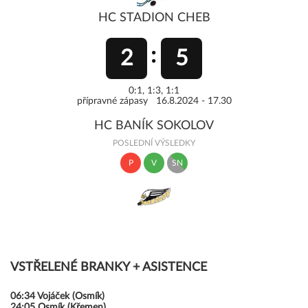
HC STADION CHEB
2
5
0:1, 1:3, 1:1
přípravné zápasy 16.8.2024 - 17.30
HC BANÍK SOKOLOV
POSLEDNÍ VÝSLEDKY
P
V
SN
VSTŘELENÉ BRANKY + ASISTENCE
06:34
Vojáček (Osmík)
24:05
Osmík (Křemen)