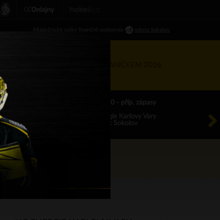
Ml
ádežnické
celky finančně podporuje
město Sokolov
RTNEŘI
KIS
TÝDEN S BANÍČKEM 2026
ÚT 18.8.2026 17.00 - příp. zápasy
HC Energie Karlovy Vary
HC Baník Sokolov