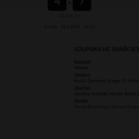
4
7
3:2, 0:4, 1:1
4. kolo 28.2.2025 - 16.15
SOUPISKA HC BANÍK S
Brankáři:
Werner
Obránci:
Kurča
,
Červenka
,
Gregor O.
,
Krása
Útočníci:
Jakubka
,
Katriňák
,
Muráň
,
Berka
,
Trenéři:
Marek Brzobohatý, Richard Grego