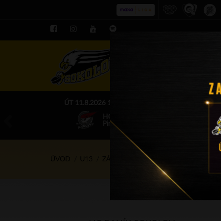
ROZPIS LE
ÚT 11.8.2026 17.00 - příp. zápasy
HC Baník Sokolov
Piráti Chomutov
ÚVOD
U13
ZÁPASY
28.2.2025 - 16.15