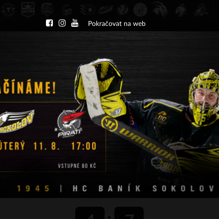
Pokračovat na web
DU
NÁBOR
KLUB
A-TÝM
TÝMY
PA
ČT 13.8.2026 17.30 - příp. zápasy
HC Slavia Praha
HC Baník Sokolov