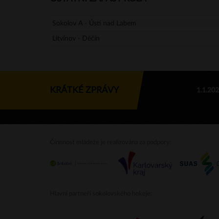
Sokolov A - Ústí nad Labem
Litvínov - Děčín
KRÁTKÉ ZPRÁVY
1.1.20
Činnnost mládeže je realizována za podpory:
Hlavní partneři sokolovského hokeje: