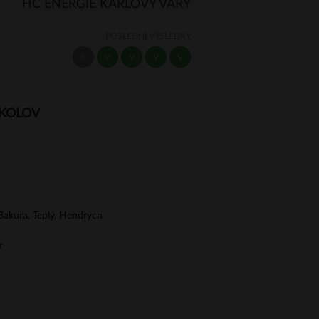
HC ENERGIE KARLOVY VARY
POSLEDNÍ VÝSLEDKY
R
V
V
V
V
OKOLOV
Bakura
,
Teplý
,
Hendrych
r