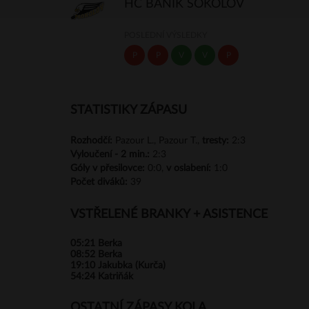
HC BANÍK SOKOLOV
POSLEDNÍ VÝSLEDKY
P
P
V
V
P
STATISTIKY ZÁPASU
Rozhodčí:
Pazour L., Pazour T.,
tresty:
2:3
Vyloučení -
2 min.:
2:3
Góly
v přesilovce:
0:0,
v oslabení:
1:0
Počet diváků:
39
VSTŘELENÉ BRANKY + ASISTENCE
05:21
Berka
08:52
Berka
19:10
Jakubka (Kurča)
54:24
Katriňák
OSTATNÍ ZÁPASY KOLA