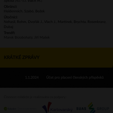
Špička
(40.-53.
Vlach M.
)
Obránci:
Heidenreich
,
Szabó
,
Božek
Útočníci:
Nehasil
,
Rohm
,
Dvořák J.
,
Vlach J.
,
Martínek
,
Brychta
,
Rosenkranz
,
Dubaj
Trenéři:
Marek Brzobohatý, JIří Mašek
KRÁTKÉ ZPRÁVY
1.1.2024
Účet pro placení členských příspěvků
Činnnost mládeže je realizována za podpory: