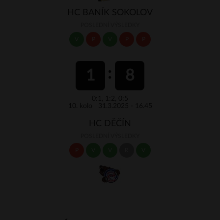
HC BANÍK SOKOLOV
POSLEDNÍ VÝSLEDKY
V
P
V
P
P
1
8
0:1, 1:2, 0:5
10. kolo 31.3.2025 - 16.45
HC DĚČÍN
POSLEDNÍ VÝSLEDKY
P
V
V
R
V