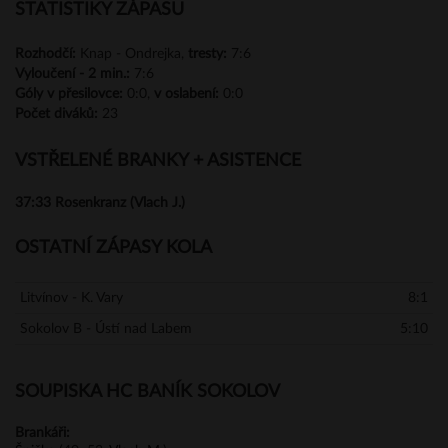
STATISTIKY ZÁPASU
Rozhodčí:
Knap - Ondrejka,
tresty:
7:6
Vyloučení -
2 min.:
7:6
Góly
v přesilovce:
0:0,
v oslabení:
0:0
Počet diváků:
23
VSTŘELENÉ BRANKY + ASISTENCE
37:33
Rosenkranz (Vlach J.)
OSTATNÍ ZÁPASY KOLA
Litvínov - K. Vary
8:1
Sokolov B - Ústí nad Labem
5:10
SOUPISKA HC BANÍK SOKOLOV
Brankáři: