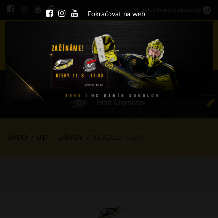
Ml
.
celky finančně podporuje
Pokračovat na web
Menu
ÚT 11.8.2026 17.00 - příp. zápasy
HC Baník Sokolov
Piráti Chomutov
ÚVOD
U14
ZÁPASY
31.3.2025 - 16.45