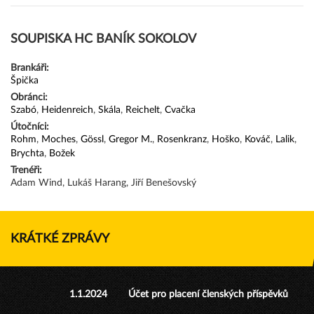
SOUPISKA HC BANÍK SOKOLOV
Brankáři:
Špička
Obránci:
Szabó
,
Heidenreich
,
Skála
,
Reichelt
,
Cvačka
Útočníci:
Rohm
,
Moches
,
Gössl
,
Gregor M.
,
Rosenkranz
,
Hoško
,
Kováč
,
Lalik
,
Brychta
,
Božek
Trenéři:
Adam Wind, Lukáš Harang, Jiří Benešovský
KRÁTKÉ ZPRÁVY
1.1.2024
Účet pro placení členských příspěvků