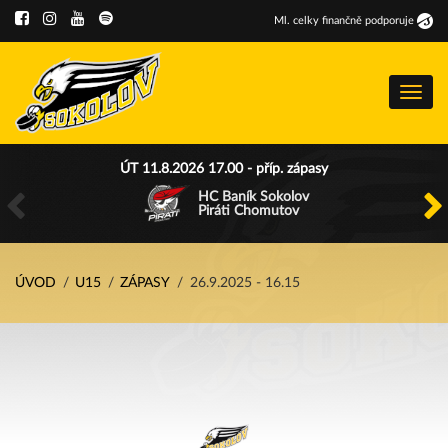
Ml
.
celky finančně podporuje
Menu
ÚT 11.8.2026 17.00 - příp. zápasy
HC Baník Sokolov
Piráti Chomutov
ÚVOD
U15
ZÁPASY
26.9.2025 - 16.15