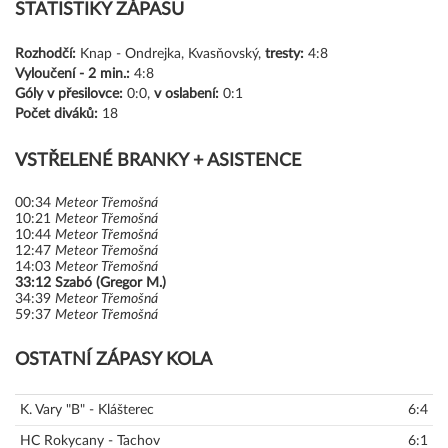
STATISTIKY ZÁPASU
Rozhodčí:
Knap - Ondrejka, Kvasňovský,
tresty:
4:8
Vyloučení -
2 min.:
4:8
Góly
v přesilovce:
0:0,
v oslabení:
0:1
Počet diváků:
18
VSTŘELENÉ BRANKY + ASISTENCE
00:34
Meteor Třemošná
10:21
Meteor Třemošná
10:44
Meteor Třemošná
12:47
Meteor Třemošná
14:03
Meteor Třemošná
33:12
Szabó (Gregor M.)
34:39
Meteor Třemošná
59:37
Meteor Třemošná
OSTATNÍ ZÁPASY KOLA
K. Vary "B" - Klášterec
6:4
HC Rokycany - Tachov
6:1