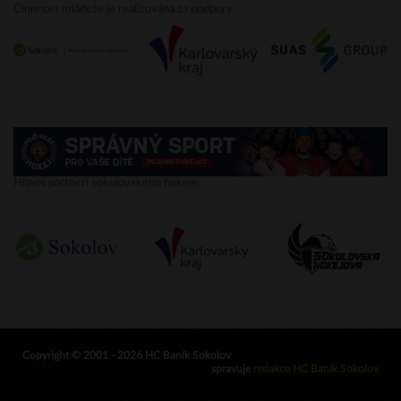
Činnnost mládeže je realizována za podpory:
Hlavní partneři sokolovského hokeje:
Copyright © 2001 - 2026 HC Baník Sokolov
spravuje
redakce HC Baník Sokolov