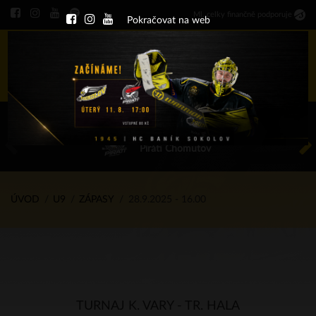
Ml
.
celky finančně podporuje
Pokračovat na web
Menu
ÚT 11.8.2026 17.00 - příp. zápasy
HC Baník Sokolov
Piráti Chomutov
ÚVOD
U9
ZÁPASY
28.9.2025 - 16.00
TURNAJ K. VARY - TR. HALA