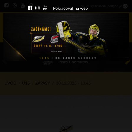
Ml
.
celky finančně podporuje
Pokračovat na web
Menu
ÚT 11.8.2026 17.00 - příp. zápasy
HC Baník Sokolov
Piráti Chomutov
ÚVOD
U15
ZÁPASY
30.11.2025 - 13.45