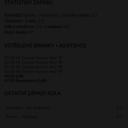
STATISTIKY ZÁPASU
Rozhodčí:
Špaček - Kvasňovský, Ondrejka,
tresty:
2:2
Vyloučení -
2 min.:
2:2
Góly
v přesilovce:
0:0,
v oslabení:
0:0
Počet diváků:
47
VSTŘELENÉ BRANKY + ASISTENCE
05:38
HC Energie Karlovy Vary "B"
22:47
HC Energie Karlovy Vary "B"
31:50
HC Energie Karlovy Vary "B"
43:16
HC Energie Karlovy Vary "B"
44:06
Lalik
47:10
Rosenkranz (Lalik)
OSTATNÍ ZÁPASY KOLA
Třemošná - HC Rokycany
5:3
Tachov - Klášterec
4:7