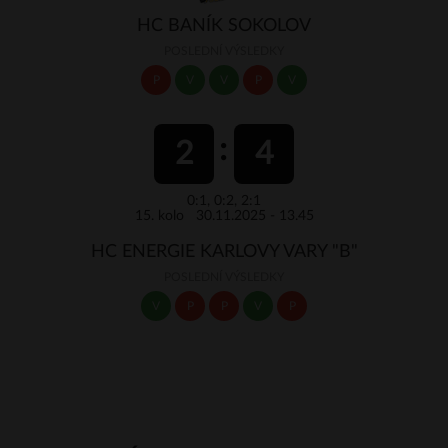
HC BANÍK SOKOLOV
POSLEDNÍ VÝSLEDKY
P
V
V
P
V
2
4
0:1, 0:2, 2:1
15. kolo 30.11.2025 - 13.45
HC ENERGIE KARLOVY VARY "B"
POSLEDNÍ VÝSLEDKY
V
P
P
V
P