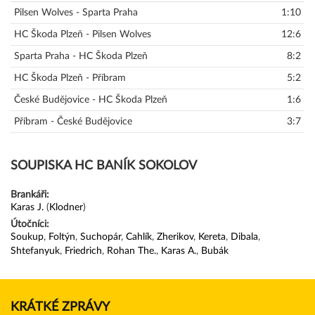
Pilsen Wolves - Sparta Praha
1:10
HC Škoda Plzeň - Pilsen Wolves
12:6
Sparta Praha - HC Škoda Plzeň
8:2
HC Škoda Plzeň - Příbram
5:2
České Budějovice - HC Škoda Plzeň
1:6
Příbram - České Budějovice
3:7
SOUPISKA HC BANÍK SOKOLOV
Brankáři:
Karas J.
(
Klodner
)
Útočníci:
Soukup
,
Foltýn
,
Suchopár
,
Cahlík
,
Zherikov
,
Kereta
,
Dibala
,
Shtefanyuk
,
Friedrich
,
Rohan The.
,
Karas A.
,
Bubák
KRÁTKÉ ZPRÁVY