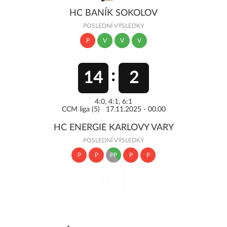
HC BANÍK SOKOLOV
POSLEDNÍ VÝSLEDKY
P
V
V
V
14
2
4:0, 4:1, 6:1
CCM liga (5) 17.11.2025 - 00.00
HC ENERGIE KARLOVY VARY
POSLEDNÍ VÝSLEDKY
P
P
PP
P
P