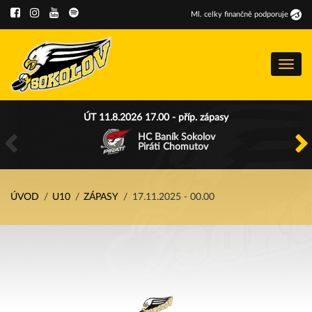
Ml
.
celky finančně podporuje
Menu
ÚT 11.8.2026 17.00 - příp. zápasy
HC Baník Sokolov
Piráti Chomutov
ÚVOD
U10
ZÁPASY
17.11.2025 - 00.00