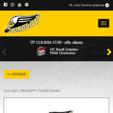
Ml
.
celky finančně podporuje
Menu
ÚT 11.8.2026 17.00 - příp. zápasy
HC Baník Sokolov
Piráti Chomutov
SIDEBAR
23.6. 2022 |
PROJEKTY
| TOMÁŠ BOUDA