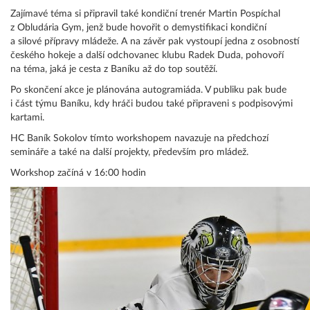
Zajímavé téma si připravil také kondiční trenér Martin Pospíchal
z Obludária Gym, jenž bude hovořit o demystifikaci kondiční
a silové přípravy mládeže. A na závěr pak vystoupí jedna z osobností
českého hokeje a další odchovanec klubu Radek Duda, pohovoří
na téma, jaká je cesta z Baníku až do top soutěží.
Po skončení akce je plánována autogramiáda. V publiku pak bude
i část týmu Baníku, kdy hráči budou také připraveni s podpisovými
kartami.
HC Baník Sokolov tímto workshopem navazuje na předchozí
semináře a také na další projekty, především pro mládež.
Workshop začíná v 16:00 hodin