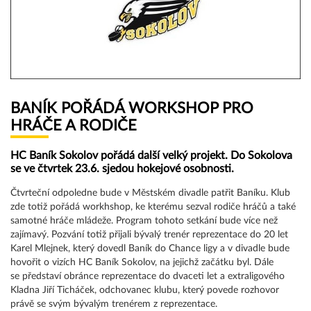
BANÍK POŘÁDÁ WORKSHOP PRO
HRÁČE A RODIČE
HC Baník Sokolov pořádá další velký projekt. Do Sokolova
se ve čtvrtek 23.6. sjedou hokejové osobnosti.
Čtvrteční odpoledne bude v Městském divadle patřit Baníku. Klub
zde totiž pořádá workhshop, ke kterému sezval rodiče hráčů a také
samotné hráče mládeže. Program tohoto setkání bude více než
zajímavý. Pozvání totiž přijali bývalý trenér reprezentace do 20 let
Karel Mlejnek, který dovedl Baník do Chance ligy a v divadle bude
hovořit o vizích HC Baník Sokolov, na jejichž začátku byl. Dále
se představí obránce reprezentace do dvaceti let a extraligového
Kladna Jiří Ticháček, odchovanec klubu, který povede rozhovor
právě se svým bývalým trenérem z reprezentace.