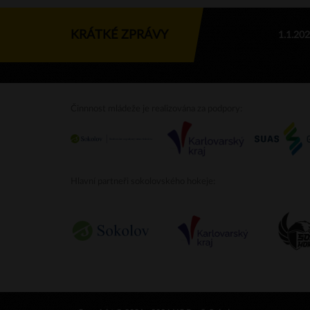
KRÁTKÉ ZPRÁVY
1.1.20
Činnnost mládeže je realizována za podpory:
Hlavní partneři sokolovského hokeje: