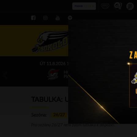
ROZPIS LE
ÚT 11.8.2026 17.00 - příp. zápasy
HC Baník Sokolov
Piráti Chomutov
TABULKA: U15
Sezóna:
26/27
25/26
…
02/03
01/02
Pro sezónu 26/27 není zatím tabulka k dispozici.