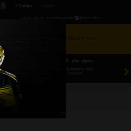
Ml
ádežnické
celky finančně podporuje
město Sokolov
RTNEŘI
KIS
TÝDEN S BANÍČKEM 2026
ÚT 18.8.2026 17.00 - příp. zápasy
HC Energie Karlovy Vary
HC Baník Sokolov