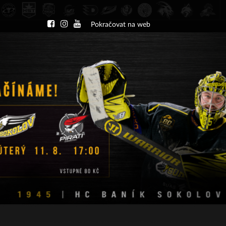
Pokračovat na web
DU
NÁBOR
KLUB
A-TÝM
TÝMY
PA
ČT 13.8.2026 17.30 - příp. zápasy
HC Slavia Praha
HC Baník Sokolov