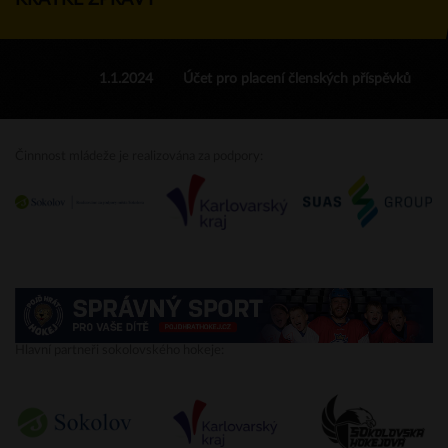
KRÁTKÉ ZPRÁVY
1.1.2024
Účet pro placení členských příspěvků
Činnnost mládeže je realizována za podpory:
Hlavní partneři sokolovského hokeje: