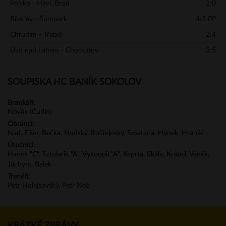
Polsko - Havl. Brod
2:0
Břeclav - Šumperk
4:3 PP
Chrudim - Třebíč
2:4
Ústí nad Labem - Chomutov
3:5
SOUPISKA HC BANÍK SOKOLOV
Brankáři:
Novák
(
Čurlin
)
Obránci:
Naď
,
Fišer
,
Bečka
,
Hudský
,
Roštejnský
,
Smatana
,
Hynek
,
Hranáč
Útočníci:
Hanek "C"
,
Sztolarik "A"
,
Vykoupil "A"
,
Keprta
,
Skála
,
Kratejl
,
Vaněk
,
Jáchym
,
Balek
Trenéři:
Petr Holejšovský, Petr Neč