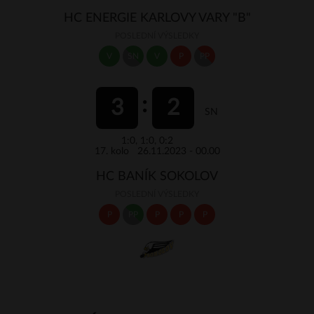
HC ENERGIE KARLOVY VARY "B"
POSLEDNÍ VÝSLEDKY
V
SN
V
P
PP
3
2
SN
1:0, 1:0, 0:2
17. kolo 26.11.2023 - 00.00
HC BANÍK SOKOLOV
POSLEDNÍ VÝSLEDKY
P
PP
P
P
P