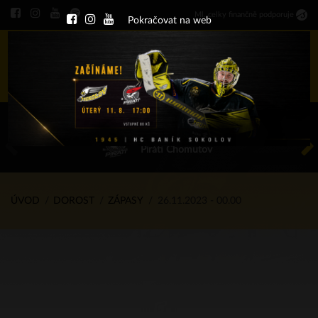
Ml
.
celky finančně podporuje
Pokračovat na web
Menu
ÚT 11.8.2026 17.00 - příp. zápasy
HC Baník Sokolov
Piráti Chomutov
ÚVOD
DOROST
ZÁPASY
26.11.2023 - 00.00