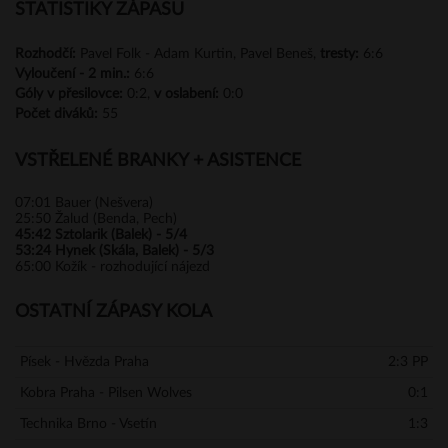
STATISTIKY ZÁPASU
Rozhodčí:
Pavel Folk - Adam Kurtin, Pavel Beneš,
tresty:
6:6
Vyloučení -
2 min.:
6:6
Góly
v přesilovce:
0:2,
v oslabení:
0:0
Počet diváků:
55
VSTŘELENÉ BRANKY + ASISTENCE
07:01
Bauer (Nešvera)
25:50
Žalud (Benda, Pech)
45:42
Sztolarik (Balek) - 5/4
53:24
Hynek (Skála, Balek) - 5/3
65:00
Kožík - rozhodující nájezd
OSTATNÍ ZÁPASY KOLA
Písek - Hvězda Praha
2:3 PP
Kobra Praha - Pilsen Wolves
0:1
Technika Brno - Vsetín
1:3