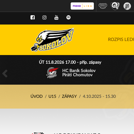
ROZPIS LE
ÚT 11.8.2026 17.00 - příp. zápasy
HC Baník Sokolov
Piráti Chomutov
ÚVOD
U15
ZÁPASY
4.10.2025 - 15.30