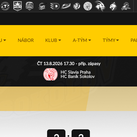
DU
NÁBOR
KLUB
A-TÝM
TÝMY
PA
ČT 13.8.2026 17.30 - příp. zápasy
HC Slavia Praha
HC Baník Sokolov