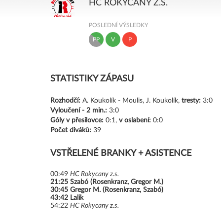
HC ROKYCANY Z.S.
POSLEDNÍ VÝSLEDKY
PP
V
P
STATISTIKY ZÁPASU
Rozhodčí:
A. Koukolík - Moulis, J. Koukolík,
tresty:
3:0
Vyloučení -
2 min.:
3:0
Góly
v přesilovce:
0:1,
v oslabení:
0:0
Počet diváků:
39
VSTŘELENÉ BRANKY + ASISTENCE
00:49
HC Rokycany z.s.
21:25
Szabó (Rosenkranz, Gregor M.)
30:45
Gregor M. (Rosenkranz, Szabó)
43:42
Lalik
54:22
HC Rokycany z.s.