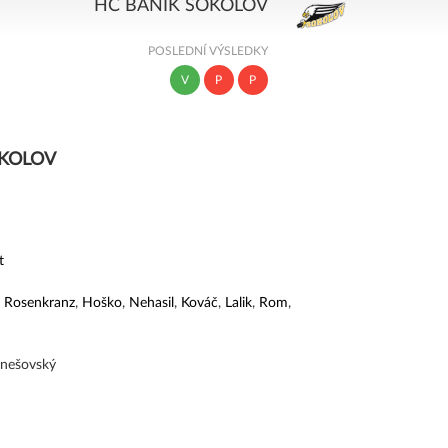
HC BANÍK SOKOLOV
POSLEDNÍ VÝSLEDKY
V
P
P
OKOLOV
t
,
Rosenkranz
,
Hoško
,
Nehasil
,
Kováč
,
Lalik
,
Rom
,
enešovský