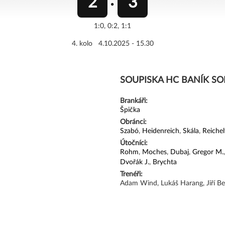
2
3
1:0, 0:2, 1:1
4. kolo 4.10.2025 - 15.30
SOUPISKA HC BANÍK S
Brankáři:
Špička
Obránci:
Szabó
,
Heidenreich
,
Skála
,
Reichel
Útočníci:
Rohm
,
Moches
,
Dubaj
,
Gregor M.
Dvořák J.
,
Brychta
Trenéři:
Adam Wind, Lukáš Harang, Jiří B