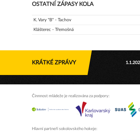
OSTATNÍ ZÁPASY KOLA
K. Vary "B" - Tachov
Klášterec - Třemošná
KRÁTKÉ ZPRÁVY
1.1.20
Činnnost mládeže je realizována za podpory:
Hlavní partneři sokolovského hokeje: