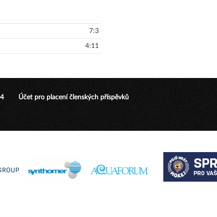
7:3
4:11
24
Účet pro placení členských příspěvků