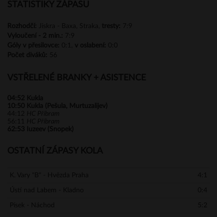
STATISTIKY ZÁPASU
Rozhodčí:
Jiskra - Baxa, Straka,
tresty:
7:9
Vyloučení -
2 min.:
7:9
Góly
v přesilovce:
0:1,
v oslabení:
0:0
Počet diváků:
56
VSTŘELENÉ BRANKY + ASISTENCE
04:52
Kukla
10:50
Kukla (Pešula, Murtuzalijev)
44:12
HC Příbram
56:11
HC Příbram
62:53
Iuzeev (Snopek)
OSTATNÍ ZÁPASY KOLA
K. Vary "B" - Hvězda Praha
4:1
Ústí nad Labem - Kladno
0:4
Písek - Náchod
5:2