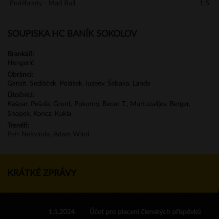
Poděbrady - Mad Bull
1:5
SOUPISKA HC BANÍK SOKOLOV
Brankáři:
Hengerič
Obránci:
Ganzit
,
Sedláček
,
Polášek
,
Iuzeev
,
Šabaka
,
Landa
Útočníci:
Kašpar
,
Pešula
,
Grunt
,
Pokorný
,
Beran T.
,
Murtuzalijev
,
Berger
,
Snopek
,
Koncz
,
Kukla
Trenéři:
Petr Nekvinda, Adam Wind
KRÁTKÉ ZPRÁVY
1.1.2024
Účet pro placení členských příspěvků