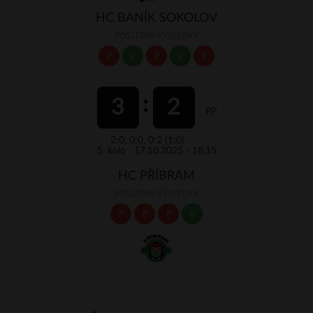
HC BANÍK SOKOLOV
POSLEDNÍ VÝSLEDKY
P
V
P
V
P
3
2
PP
2:0, 0:0, 0:2 (1:0)
5. kolo 17.10.2025 - 18.15
HC PŘÍBRAM
POSLEDNÍ VÝSLEDKY
P
P
P
V