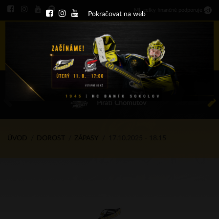
Ml
.
celky finančně podporuje
Pokračovat na web
Menu
ÚT 11.8.2026 17.00 - příp. zápasy
HC Baník Sokolov
Piráti Chomutov
ÚVOD
DOROST
ZÁPASY
17.10.2025 - 18.15