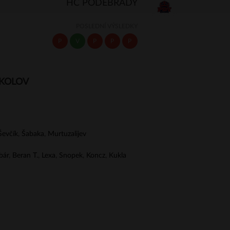
HC PODĚBRADY
POSLEDNÍ VÝSLEDKY
P
V
P
P
P
OKOLOV
Ševčík
,
Šabaka
,
Murtuzalijev
bár
,
Beran T.
,
Lexa
,
Snopek
,
Koncz
,
Kukla