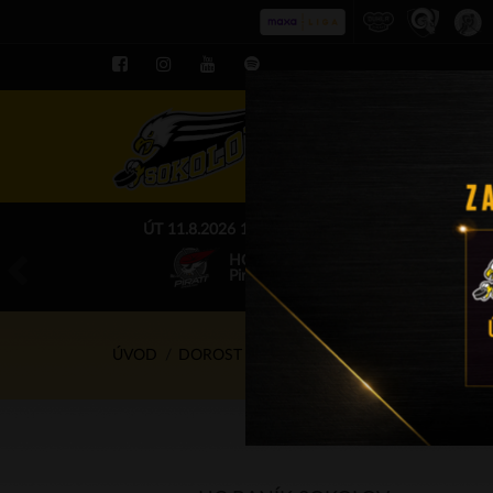
ROZPIS LE
ÚT 11.8.2026 17.00 - příp. zápasy
HC Baník Sokolov
Piráti Chomutov
ÚVOD
DOROST
ZÁPASY
23.11.2025 - 14.45