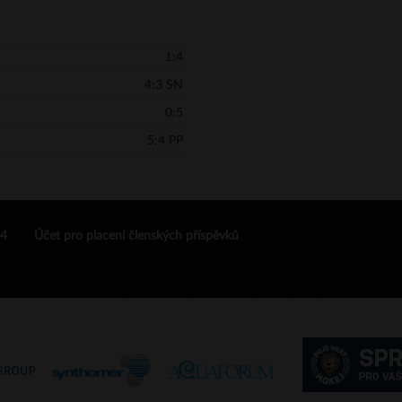
1:4
4:3 SN
0:5
5:4 PP
24
Účet pro placení členských příspěvků