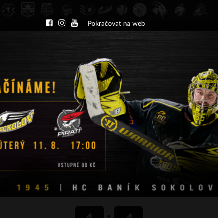
Pokračovat na web
DU
NÁBOR
KLUB
A-TÝM
TÝMY
PA
ČT 13.8.2026 17.30 - příp. zápasy
HC Slavia Praha
HC Baník Sokolov