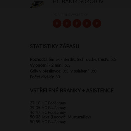
HC BANÍK SOKOLOV
POSLEDNÍ VÝSLEDKY
P
P
P
P
P
STATISTIKY ZÁPASU
Rozhodčí:
Šimek - Bertlík, Sichrovský,
tresty:
5:3
Vyloučení -
2 min.:
5:3
Góly
v přesilovce:
0:3,
v oslabení:
0:0
Počet diváků:
33
VSTŘELENÉ BRANKY + ASISTENCE
27:18
HC Poděbrady
39:05
HC Poděbrady
46:47
HC Poděbrady
50:03
Lexa (Lucovič, Murtuzalijev)
50:59
HC Poděbrady