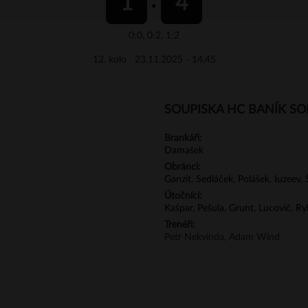
1
4
0:0, 0:2, 1:2
12. kolo 23.11.2025 - 14.45
SOUPISKA HC BANÍK S
Brankáři:
Damašek
Obránci:
Ganzit
,
Sedláček
,
Polášek
,
Iuzeev
,
Útočníci:
Kašpar
,
Pešula
,
Grunt
,
Lucovič
,
Ry
Trenéři:
Petr Nekvinda, Adam Wind