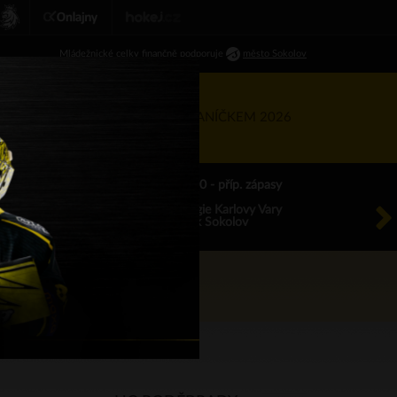
Ml
ádežnické
celky finančně podporuje
město Sokolov
RTNEŘI
KIS
TÝDEN S BANÍČKEM 2026
ÚT 18.8.2026 17.00 - příp. zápasy
HC Energie Karlovy Vary
HC Baník Sokolov