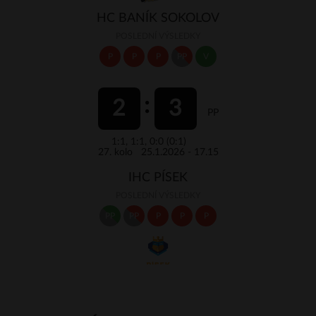
HC BANÍK SOKOLOV
POSLEDNÍ VÝSLEDKY
P
P
P
PP
V
2
3
PP
1:1, 1:1, 0:0 (0:1)
27. kolo 25.1.2026 - 17.15
IHC PÍSEK
POSLEDNÍ VÝSLEDKY
PP
PP
P
P
P