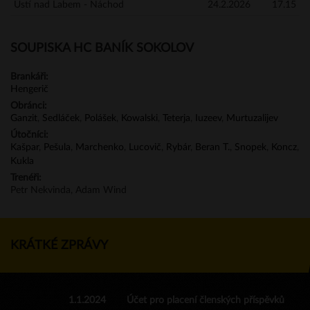
Ústí nad Labem - Náchod
24.2.2026
17.15
SOUPISKA HC BANÍK SOKOLOV
Brankáři:
Hengerič
Obránci:
Ganzit
,
Sedláček
,
Polášek
,
Kowalski
,
Teterja
,
Iuzeev
,
Murtuzalijev
Útočníci:
Kašpar
,
Pešula
,
Marchenko
,
Lucovič
,
Rybár
,
Beran T.
,
Snopek
,
Koncz
,
Kukla
Trenéři:
Petr Nekvinda, Adam Wind
KRÁTKÉ ZPRÁVY
1.1.2024
Účet pro placení členských příspěvků