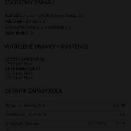
STATISTIKY ZÁPASU
Rozhodčí:
Hlinka - Kýček, Němec,
tresty:
5:3
Vyloučení -
2 min.:
5:3
Góly
v přesilovce:
0:0,
v oslabení:
0:0
Počet diváků:
36
VSTŘELENÉ BRANKY + ASISTENCE
02:58
Lucovič (Pešula)
12:12
IHC Písek
33:16
Kukla (Rybár)
35:39
IHC Písek
62:36
IHC Písek
OSTATNÍ ZÁPASY KOLA
Příbram - Hvězda Praha
3:4 PP
Poděbrady - K. Vary "B"
6:3
Mad Bull - Kladno
17.2.2026
17.15