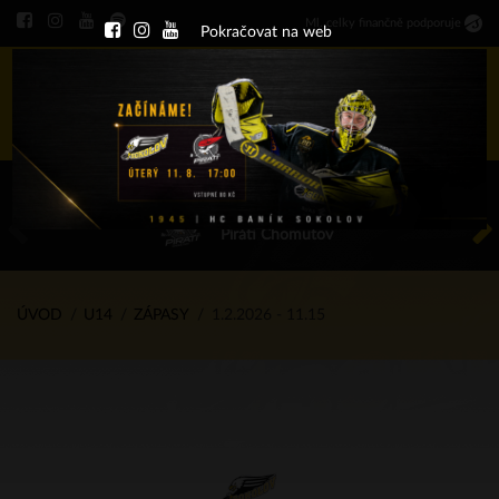
Ml
.
celky finančně podporuje
Pokračovat na web
Menu
ÚT 11.8.2026 17.00 - příp. zápasy
HC Baník Sokolov
Piráti Chomutov
ÚVOD
U14
ZÁPASY
1.2.2026 - 11.15