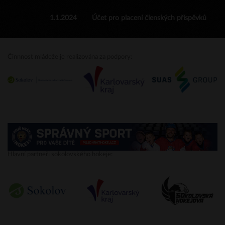
1.1.2024
Účet pro placení členských příspěvků
Činnnost mládeže je realizována za podpory:
Hlavní partneři sokolovského hokeje: