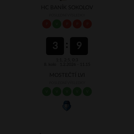
HC BANÍK SOKOLOV
POSLEDNÍ VÝSLEDKY
P
V
P
P
P
3
9
1:1, 2:5, 0:3
8. kolo 1.2.2026 - 11.15
MOSTEČTÍ LVI
POSLEDNÍ VÝSLEDKY
V
V
V
V
V