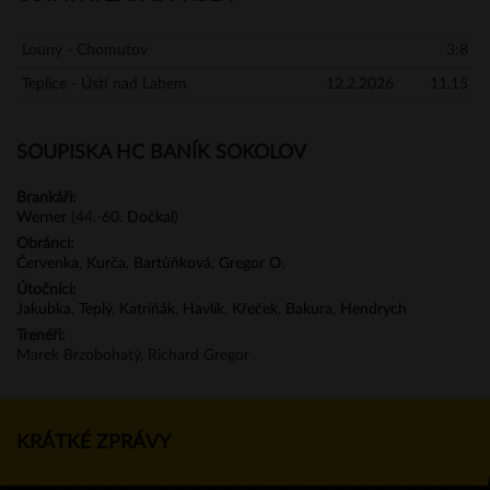
Louny - Chomutov
3:8
Teplice - Ústí nad Labem
12.2.2026
11.15
SOUPISKA HC BANÍK SOKOLOV
Brankáři:
Werner
(44.-60.
Dočkal
)
Obránci:
Červenka
,
Kurča
,
Bartůňková
,
Gregor O.
Útočníci:
Jakubka
,
Teplý
,
Katriňák
,
Havlík
,
Křeček
,
Bakura
,
Hendrych
Trenéři:
Marek Brzobohatý, Richard Gregor
KRÁTKÉ ZPRÁVY