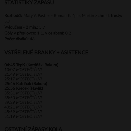
STATISTIKY ZÁPASU
Rozhodčí:
Matyáš Pastier - Roman Kašpar, Martin Schmid,
tresty:
5:7
Vyloučení -
2 min.:
5:7
Góly
v přesilovce:
1:1,
v oslabení:
0:2
Počet diváků:
46
VSTŘELENÉ BRANKY + ASISTENCE
04:45
Teplý (Katriňák, Bakura)
13:07
MOSTEČTÍ LVI
21:49
MOSTEČTÍ LVI
25:17
MOSTEČTÍ LVI
25:46
Katriňák (Bakura)
25:56
Křeček (Havlík)
35:31
MOSTEČTÍ LVI
35:50
MOSTEČTÍ LVI
39:29
MOSTEČTÍ LVI
43:21
MOSTEČTÍ LVI
45:59
MOSTEČTÍ LVI
51:19
MOSTEČTÍ LVI
OSTATNÍ ZÁPASY KOLA