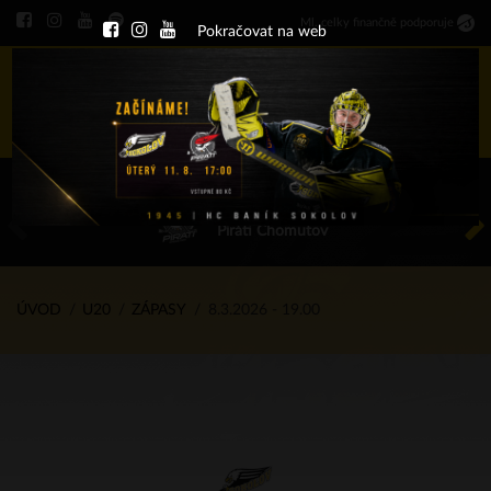
Ml
.
celky finančně podporuje
Pokračovat na web
Menu
ÚT 11.8.2026 17.00 - příp. zápasy
HC Baník Sokolov
Piráti Chomutov
ÚVOD
U20
ZÁPASY
8.3.2026 - 19.00