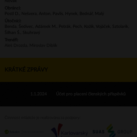
Novák
Obránci:
Postl D.
,
Nešvera
,
Anton
,
Pavlis
,
Hynek
,
Bednář
,
Malý
Útočníci:
Benda
,
Šedivec
,
Adámek M.
,
Petrák
,
Pech
,
Kožík
,
Vojáček
,
Sztolarik
,
Šilhan Š.
,
Skuhravý
Trenéři:
Aleš Drozda, Miroslav Diblík
KRÁTKÉ ZPRÁVY
1.1.2024
Účet pro placení členských příspěvků
Činnnost mládeže je realizována za podpory: