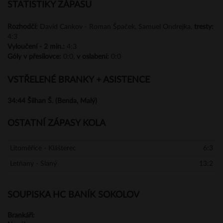
STATISTIKY ZÁPASU
Rozhodčí:
David Cankov - Roman Špaček, Samuel Ondrejka,
tresty:
4:3
Vyloučení -
2 min.:
4:3
Góly
v přesilovce:
0:0,
v oslabení:
0:0
VSTŘELENÉ BRANKY + ASISTENCE
34:44
Šilhan Š. (Benda, Malý)
OSTATNÍ ZÁPASY KOLA
Litoměřice - Klášterec
6:3
Letňany - Slaný
13:2
SOUPISKA HC BANÍK SOKOLOV
Brankáři: