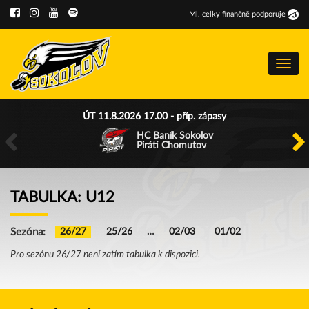
Ml
.
celky finančně podporuje
Menu
ÚT 11.8.2026 17.00 - příp. zápasy
HC Baník Sokolov
Piráti Chomutov
TABULKA: U12
Sezóna:
26/27
25/26
…
02/03
01/02
Pro sezónu 26/27 není zatím tabulka k dispozici.