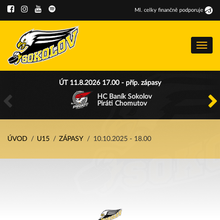
Ml
.
celky finančně podporuje
Menu
ÚT 11.8.2026 17.00 - příp. zápasy
HC Baník Sokolov
Piráti Chomutov
ÚVOD
U15
ZÁPASY
10.10.2025 - 18.00