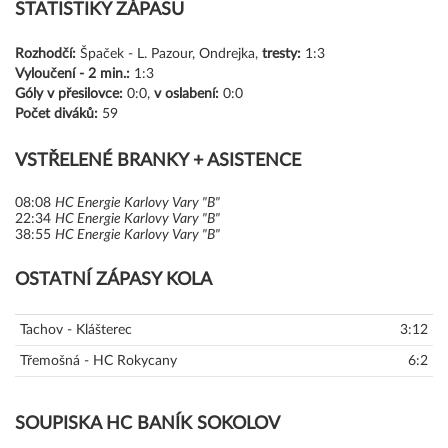
STATISTIKY ZÁPASU
Rozhodčí:
Špaček - L. Pazour, Ondrejka,
tresty:
1:3
Vyloučení -
2 min.:
1:3
Góly
v přesilovce:
0:0,
v oslabení:
0:0
Počet diváků:
59
VSTŘELENÉ BRANKY + ASISTENCE
08:08
HC Energie Karlovy Vary "B"
22:34
HC Energie Karlovy Vary "B"
38:55
HC Energie Karlovy Vary "B"
OSTATNÍ ZÁPASY KOLA
Tachov - Klášterec
3:12
Třemošná - HC Rokycany
6:2
SOUPISKA HC BANÍK SOKOLOV