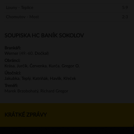
Louny - Teplice
5:9
Chomutov - Most
2:3
SOUPISKA HC BANÍK SOKOLOV
Brankáři:
Werner
(49.-60.
Dočkal
)
Obránci:
Krása
,
Jurčík
,
Červenka
,
Kurča
,
Gregor O.
Útočníci:
Jakubka
,
Teplý
,
Katriňák
,
Havlík
,
Křeček
Trenéři:
Marek Brzobohatý, Richard Gregor
KRÁTKÉ ZPRÁVY