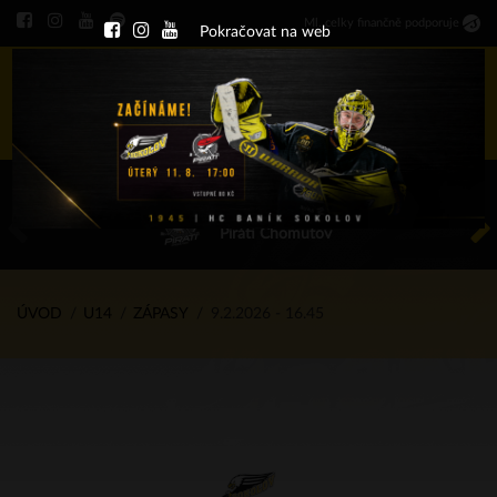
Ml
.
celky finančně podporuje
Pokračovat na web
Menu
ÚT 11.8.2026 17.00 - příp. zápasy
HC Baník Sokolov
Piráti Chomutov
ÚVOD
U14
ZÁPASY
9.2.2026 - 16.45