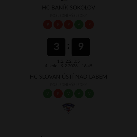
HC BANÍK SOKOLOV
POSLEDNÍ VÝSLEDKY
P
P
P
V
P
3
9
1:2, 2:2, 0:5
4. kolo 9.2.2026 - 16.45
HC SLOVAN ÚSTÍ NAD LABEM
POSLEDNÍ VÝSLEDKY
V
P
V
V
V