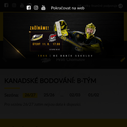
Ml
.
celky finančně podporuje
Pokračovat na web
Menu
ÚT 11.8.2026 17.00 - příp. zápasy
HC Baník Sokolov
Piráti Chomutov
KANADSKÉ BODOVÁNÍ: B-TÝM
Sezóna:
26/27
25/26
…
02/03
01/02
Pro sezónu 26/27 zatím nejsou data k dispozici.