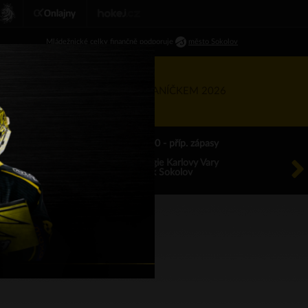
Ml
ádežnické
celky finančně podporuje
město Sokolov
RTNEŘI
KIS
TÝDEN S BANÍČKEM 2026
ÚT 18.8.2026 17.00 - příp. zápasy
HC Energie Karlovy Vary
HC Baník Sokolov