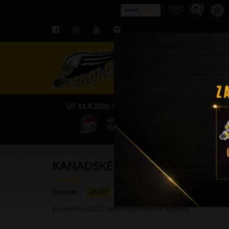
ROZPIS LE
ÚT 11.8.2026 17.00 - příp. zápasy
HC Baník Sokolov
Piráti Chomutov
KANADSKÉ BODOVÁNÍ: B-TÝM
Sezóna:
26/27
25/26
…
02/03
01/02
Pro sezónu 26/27 zatím nejsou data k dispozici.