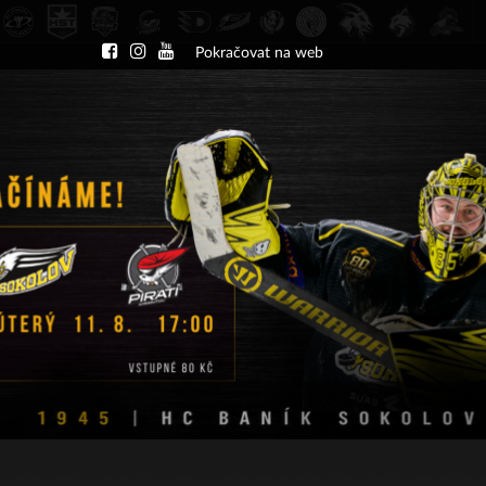
Pokračovat na web
DU
NÁBOR
KLUB
A-TÝM
TÝMY
PA
ČT 13.8.2026 17.30 - příp. zápasy
HC Slavia Praha
HC Baník Sokolov