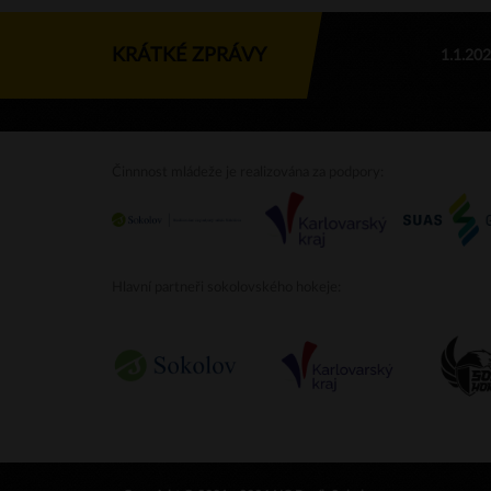
KRÁTKÉ ZPRÁVY
1.1.20
Činnnost mládeže je realizována za podpory:
Hlavní partneři sokolovského hokeje: