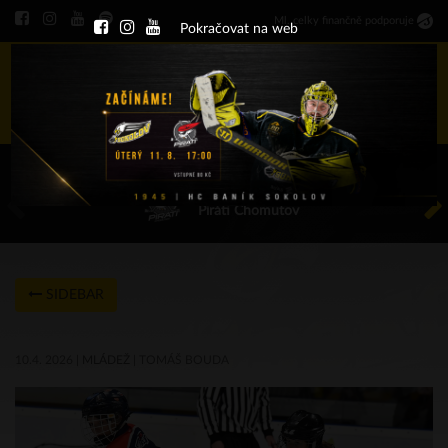
Ml
.
celky finančně podporuje
Pokračovat na web
Menu
ÚT 11.8.2026 17.00 - příp. zápasy
HC Baník Sokolov
Piráti Chomutov
SIDEBAR
10.4. 2026 |
MLÁDEŽ
| TOMÁŠ BOUDA