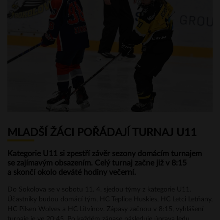
MLADŠÍ ŽÁCI POŘÁDAJÍ TURNAJ U11
Kategorie U11 si zpestří závěr sezony domácím turnajem
se zajímavým obsazením. Celý turnaj začne již v 8:15
a skončí okolo deváté hodiny večerní.
Do Sokolova se v sobotu 11. 4. sjedou týmy z kategorie U11.
Účastníky budou domácí tým, HC Teplice Huskies, HC Letci Letňany,
HC Pilsen Wolves a HC Litvínov. Zápasy začnou v 8:15, vyhlášení
turnaje je ve 20:45. Po každém zápase následuje úprava ledu.