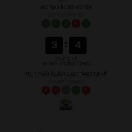
HC BANÍK SOKOLOV
POSLEDNÍ VÝSLEDKY
V
V
V
P
V
3
4
2:0, 0:3, 1:1
19. kolo 5.1.2024 - 19.00
HC TYGŘI KLÁŠTEREC NAD OHŘÍ
POSLEDNÍ VÝSLEDKY
P
P
R
V
P