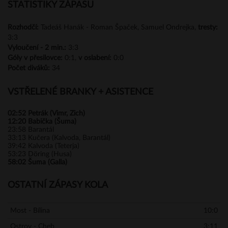
STATISTIKY ZÁPASU
Rozhodčí:
Tadeáš Hanák - Roman Špaček, Samuel Ondrejka,
tresty:
3:3
Vyloučení -
2 min.:
3:3
Góly
v přesilovce:
0:1,
v oslabení:
0:0
Počet diváků:
34
VSTŘELENÉ BRANKY + ASISTENCE
02:52
Petrák (Vimr, Zich)
12:20
Babička (Šuma)
23:58
Barantál
33:13
Kučera (Kalvoda, Barantál)
39:42
Kalvoda (Teterja)
53:23
Döring (Husa)
58:02
Šuma (Galla)
OSTATNÍ ZÁPASY KOLA
Most - Bílina
10:0
Ostrov - Cheb
3:11