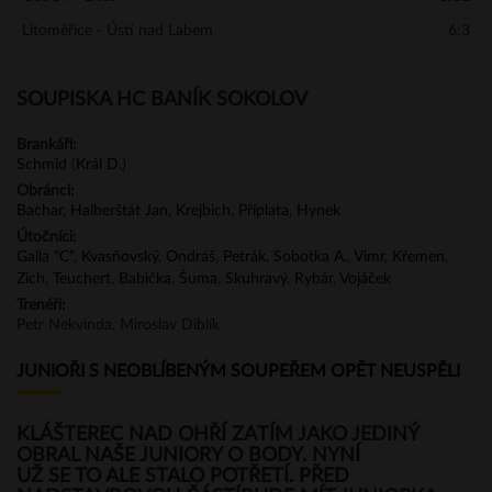
Litoměřice - Ústí nad Labem
6:3
SOUPISKA HC BANÍK SOKOLOV
Brankáři:
Schmid
(
Král D.
)
Obránci:
Bachar
,
Halberštát Jan
,
Krejbich
,
Příplata
,
Hynek
Útočníci:
Galla "C"
,
Kvasňovský
,
Ondráš
,
Petrák
,
Sobotka A.
,
Vimr
,
Křemen
,
Zich
,
Teuchert
,
Babička
,
Šuma
,
Skuhravý
,
Rybár
,
Vojáček
Trenéři:
Petr Nekvinda, Miroslav Diblík
JUNIOŘI S NEOBLÍBENÝM SOUPEŘEM OPĚT NEUSPĚLI
KLÁŠTEREC NAD OHŘÍ ZATÍM JAKO JEDINÝ
OBRAL NAŠE JUNIORY O BODY. NYNÍ
UŽ SE TO ALE STALO POTŘETÍ. PŘED