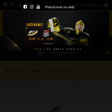
Ml
.
celky finančně podporuje
Pokračovat na web
Menu
ÚT 11.8.2026 17.00 - příp. zápasy
HC Baník Sokolov
Piráti Chomutov
ÚVOD
U20
ZÁPASY
5.1.2024 - 19.00