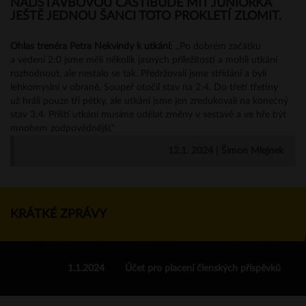
NADSTAVBOVOU ČÁSTÍBUDE MÍT JUNIORKA
JEŠTĚ JEDNOU ŠANCI TOTO PROKLETÍ ZLOMIT.
Ohlas trenéra Petra Nekvindy k utkání:
,,Po dobrém začátku
a vedení 2:0 jsme měli několik jasných příležitostí a mohli utkání
rozhodnout, ale nestalo se tak. Předržovali jsme střídání a byli
lehkomyslní v obraně. Soupeř otočil stav na 2:4. Do třetí třetiny
už hráli pouze tři pětky, ale utkání jsme jen zredukovali na konečný
stav 3:4. Příští utkání musíme udělat změny v sestavě a ve hře být
mnohem zodpovědnější."
12.1. 2024 | Šimon Mlejnek
KRÁTKÉ ZPRÁVY
1.1.2024
Účet pro placení členských příspěvků