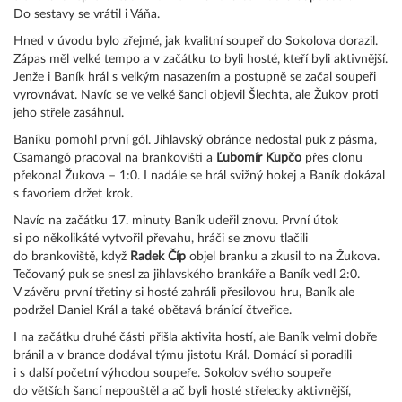
Do sestavy se vrátil i Váňa.
Hned v úvodu bylo zřejmé, jak kvalitní soupeř do Sokolova dorazil.
Zápas měl velké tempo a v začátku to byli hosté, kteří byli aktivnější.
Jenže i Baník hrál s velkým nasazením a postupně se začal soupeři
vyrovnávat. Navíc se ve velké šanci objevil Šlechta, ale Žukov proti
jeho střele zasáhnul.
Baníku pomohl první gól. Jihlavský obránce nedostal puk z pásma,
Csamangó pracoval na brankovišti a
Ľubomír Kupčo
přes clonu
překonal Žukova – 1:0. I nadále se hrál svižný hokej a Baník dokázal
s favoriem držet krok.
Navíc na začátku 17. minuty Baník udeřil znovu. První útok
si po několikáté vytvořil převahu, hráči se znovu tlačili
do brankoviště, když
Radek Číp
objel branku a zkusil to na Žukova.
Tečovaný puk se snesl za jihlavského brankáře a Baník vedl 2:0.
V závěru první třetiny si hosté zahráli přesilovou hru, Baník ale
podržel Daniel Král a také obětavá bránící čtveřice.
I na začátku druhé části přišla aktivita hostí, ale Baník velmi dobře
bránil a v brance dodával týmu jistotu Král. Domácí si poradili
i s další početní výhodou soupeře. Sokolov svého soupeře
do větších šancí nepouštěl a ač byli hosté střelecky aktivnější,