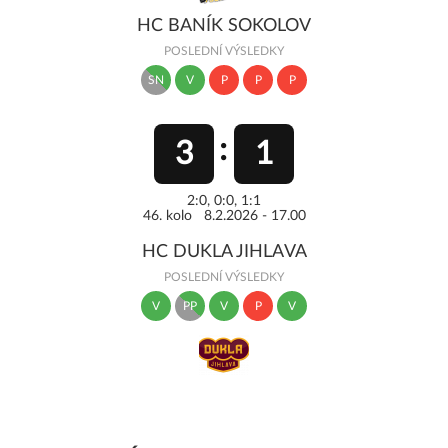
HC BANÍK SOKOLOV
POSLEDNÍ VÝSLEDKY
SN
V
P
P
P
3
1
2:0, 0:0, 1:1
46. kolo 8.2.2026 - 17.00
HC DUKLA JIHLAVA
POSLEDNÍ VÝSLEDKY
V
PP
V
P
V