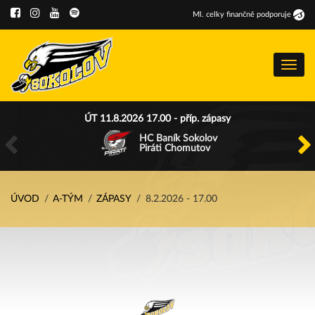
Ml
.
celky finančně podporuje
Menu
ÚT 11.8.2026 17.00 - příp. zápasy
HC Baník Sokolov
Piráti Chomutov
ÚVOD
A-TÝM
ZÁPASY
8.2.2026 - 17.00