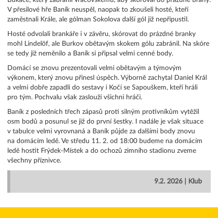
Bukače, který zabránil Vracovskému, aby skóroval do prázdné brány.
V přesilové hře Baník neuspěl, naopak to zkoušeli hosté, kteří
zaměstnali Krále, ale gólman Sokolova další gól již nepřipustil.
Hosté odvolali brankáře i v závěru, skórovat do prázdné branky
mohl Lindelöf, ale Burkov obětavým skokem gólu zabránil. Na skóre
se tedy již neměnilo a Baník si připsal velmi cenné body.
Domácí se znovu prezentovali velmi obětavým a týmovým
výkonem, který znovu přinesl úspěch. Výborně zachytal Daniel Král
a velmi dobře zapadli do sestavy i Kočí se Sapouškem, kteří hráli
pro tým. Pochvalu však zaslouží všichni hráči.
Baník z posledních třech zápasů proti silným protivníkům vytěžil
osm bodů a posunul se již do první šestky. I nadále je však situace
v tabulce velmi vyrovnaná a Baník půjde za dalšími body znovu
na domácím ledě. Ve středu 11. 2. od 18:00 budeme na domácím
ledě hostit Frýdek-Místek a do ochozů zimního stadionu zveme
všechny příznivce.
9.2. 2026 | Klub