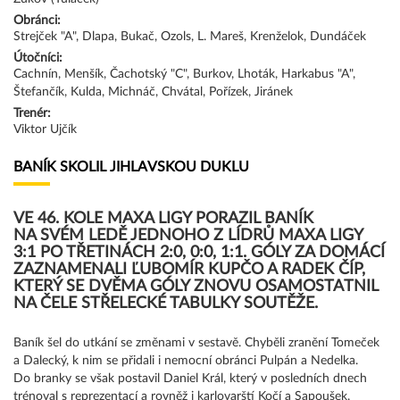
Obránci:
Strejček "A", Dlapa, Bukač, Ozols, L. Mareš, Krenželok, Dundáček
Útočníci:
Cachnín, Menšík, Čachotský "C", Burkov, Lhoták, Harkabus "A",
Štefančík, Kulda, Michnáč, Chvátal, Pořízek, Jiránek
Trenér:
Viktor Ujčík
BANÍK SKOLIL JIHLAVSKOU DUKLU
VE 46. KOLE MAXA LIGY PORAZIL BANÍK
NA SVÉM LEDĚ JEDNOHO Z LÍDRŮ MAXA LIGY
3:1 PO TŘETINÁCH 2:0, 0:0, 1:1. GÓLY ZA DOMÁCÍ
ZAZNAMENALI ĽUBOMÍR KUPČO A RADEK ČÍP,
KTERÝ SE DVĚMA GÓLY ZNOVU OSAMOSTATNIL
NA ČELE STŘELECKÉ TABULKY SOUTĚŽE.
Baník šel do utkání se změnami v sestavě. Chyběli zranění Tomeček
a Dalecký, k nim se přidali i nemocní obránci Pulpán a Nedelka.
Do branky se však postavil Daniel Král, který v posledních dnech
trénoval s reprezentací a rovněž i karlovarští Kočí a Sapoušek.