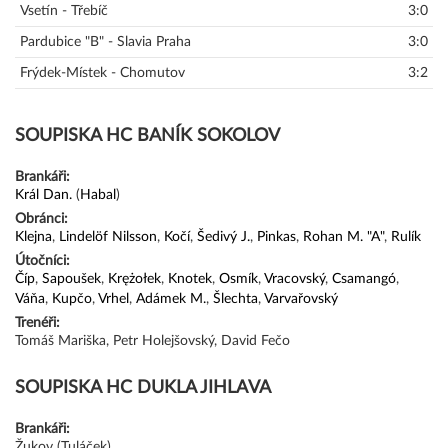
Vsetín - Třebíč
3:0
Pardubice "B" - Slavia Praha
3:0
Frýdek-Místek - Chomutov
3:2
SOUPISKA HC BANÍK SOKOLOV
Brankáři:
Král Dan.
(
Habal
)
Obránci:
Klejna
,
Lindelöf Nilsson
,
Kočí
,
Šedivý J.
,
Pinkas
,
Rohan M. "A"
,
Rulík
Útočníci:
Číp
,
Sapoušek
,
Krężołek
,
Knotek
,
Osmík
,
Vracovský
,
Csamangó
,
Váňa
,
Kupčo
,
Vrhel
,
Adámek M.
,
Šlechta
,
Varvařovský
Trenéři:
Tomáš Mariška, Petr Holejšovský, David Fečo
SOUPISKA HC DUKLA JIHLAVA
Brankáři:
Žukov (Tuláček)