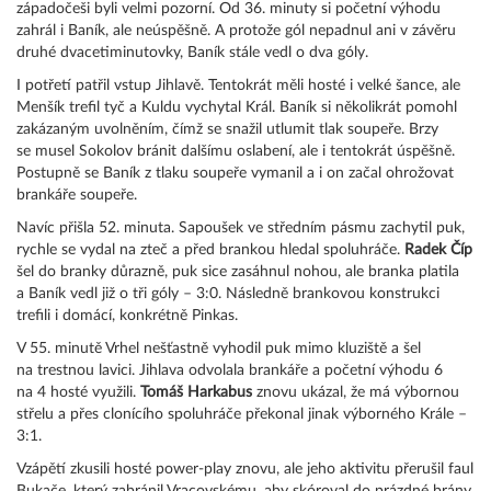
západočeši byli velmi pozorní. Od 36. minuty si početní výhodu
zahrál i Baník, ale neúspěšně. A protože gól nepadnul ani v závěru
druhé dvacetiminutovky, Baník stále vedl o dva góly.
I potřetí patřil vstup Jihlavě. Tentokrát měli hosté i velké šance, ale
Menšík trefil tyč a Kuldu vychytal Král. Baník si několikrát pomohl
zakázaným uvolněním, čímž se snažil utlumit tlak soupeře. Brzy
se musel Sokolov bránit dalšímu oslabení, ale i tentokrát úspěšně.
Postupně se Baník z tlaku soupeře vymanil a i on začal ohrožovat
brankáře soupeře.
Navíc přišla 52. minuta. Sapoušek ve středním pásmu zachytil puk,
rychle se vydal na zteč a před brankou hledal spoluhráče.
Radek Číp
šel do branky důrazně, puk sice zasáhnul nohou, ale branka platila
a Baník vedl již o tři góly – 3:0. Následně brankovou konstrukci
trefili i domácí, konkrétně Pinkas.
V 55. minutě Vrhel nešťastně vyhodil puk mimo kluziště a šel
na trestnou lavici. Jihlava odvolala brankáře a početní výhodu 6
na 4 hosté využili.
Tomáš Harkabus
znovu ukázal, že má výbornou
střelu a přes clonícího spoluhráče překonal jinak výborného Krále –
3:1.
Vzápětí zkusili hosté power-play znovu, ale jeho aktivitu přerušil faul