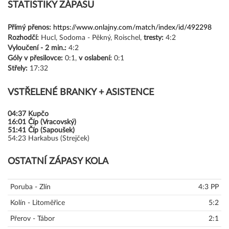
STATISTIKY ZÁPASU
Přímý přenos:
https://www.onlajny.com/match/index/id/492298
Rozhodčí:
Hucl, Sodoma - Pěkný, Roischel,
tresty:
4:2
Vyloučení -
2 min.:
4:2
Góly
v přesilovce:
0:1,
v oslabení:
0:1
Střely:
17:32
VSTŘELENÉ BRANKY + ASISTENCE
04:37
Kupčo
16:01
Číp (Vracovský)
51:41
Číp (Sapoušek)
54:23
Harkabus (Strejček)
OSTATNÍ ZÁPASY KOLA
Poruba - Zlín
4:3 PP
Kolín - Litoměřice
5:2
Přerov - Tábor
2:1