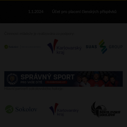
1.1.2024
Účet pro placení členských příspěvků
Činnnost mládeže je realizována za podpory:
Hlavní partneři sokolovského hokeje: