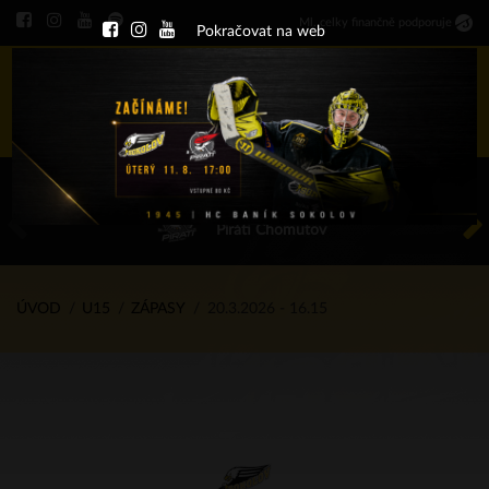
Ml
.
celky finančně podporuje
Pokračovat na web
Menu
ÚT 11.8.2026 17.00 - příp. zápasy
HC Baník Sokolov
Piráti Chomutov
ÚVOD
U15
ZÁPASY
20.3.2026 - 16.15