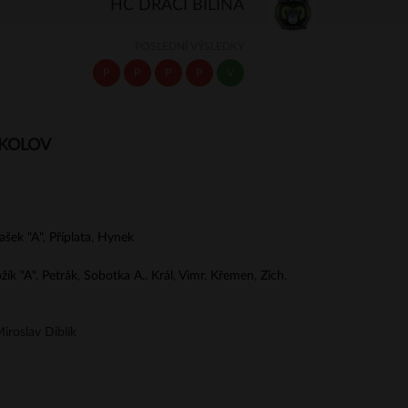
HC DRACI BÍLINA
POSLEDNÍ VÝSLEDKY
P
P
P
P
V
OKOLOV
ašek "A"
,
Příplata
,
Hynek
žík "A"
,
Petrák
,
Sobotka A.
,
Král
,
Vimr
,
Křemen
,
Zich
,
iroslav Diblík