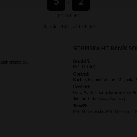
5
2
1:0, 0:1, 4:1
20. kolo 13.1.2024 - 11.00
SOUPISKA HC BANÍK S
Brankáři:
olář,
tresty:
5:8
Král D.
(
Kříž
)
Obránci:
Bachar
,
Halberštát Jan
,
Mlejnek
,
P
Útočníci:
Galla "C"
,
Eismann
,
Kvasňovský
,
Ko
Teuchert
,
Babička
,
Skuhravý
Trenéři:
Petr Holejšovský, Petr Nekvinda, M