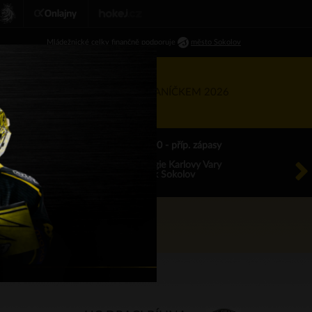
Ml
ádežnické
celky finančně podporuje
město Sokolov
RTNEŘI
KIS
TÝDEN S BANÍČKEM 2026
ÚT 18.8.2026 17.00 - příp. zápasy
HC Energie Karlovy Vary
HC Baník Sokolov