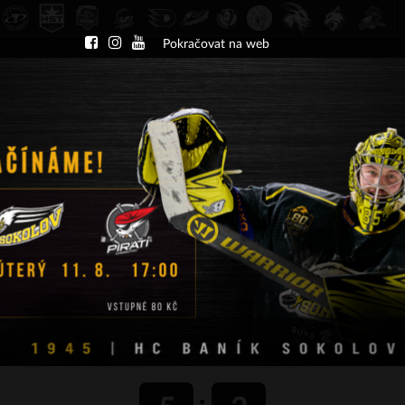
Pokračovat na web
DU
NÁBOR
KLUB
A-TÝM
TÝMY
PA
ČT 13.8.2026 17.30 - příp. zápasy
HC Slavia Praha
HC Baník Sokolov