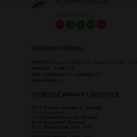
HC BANÍK SOKOLOV
POSLEDNÍ VÝSLEDKY
P
V
V
V
P
STATISTIKY ZÁPASU
Rozhodčí:
Benjamin Vondráček - Samuel Ondrejka, Jan K
Vyloučení -
2 min.:
5:8
Góly
v přesilovce:
1:0,
v oslabení:
0:0
Počet diváků:
18
VSTŘELENÉ BRANKY + ASISTENCE
05:11
Eismann (Sobotka A., Teuchert)
37:18
Benešovský
44:57
Petrák (Sobotka A., Teuchert)
46:19
Kvasňovský (Eismann)
50:01
Příplata (Galla, Král) - 4/3
58:43
Sochor (Kočí) - 4/4