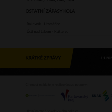
59:13
Král (Příplata, Galla) - 4/4
OSTATNÍ ZÁPASY KOLA
Rakovník - Litoměřice
Ústí nad Labem - Klášterec
KRÁTKÉ ZPRÁVY
1.1.20
Činnnost mládeže je realizována za podpory:
Hlavní partneři sokolovského hokeje: