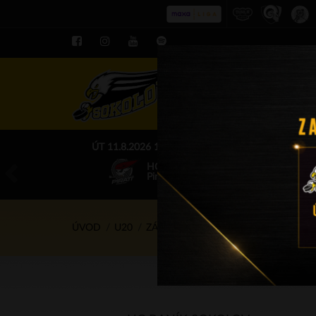
ROZPIS LE
ÚT 11.8.2026 17.00 - příp. zápasy
HC Baník Sokolov
Piráti Chomutov
ÚVOD
U20
ZÁPASY
13.1.2024 - 11.00