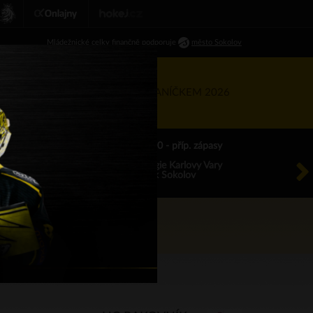
Ml
ádežnické
celky finančně podporuje
město Sokolov
RTNEŘI
KIS
TÝDEN S BANÍČKEM 2026
ÚT 18.8.2026 17.00 - příp. zápasy
HC Energie Karlovy Vary
HC Baník Sokolov