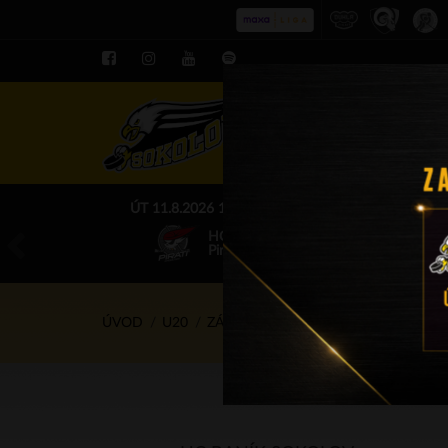
ROZPIS LE
ÚT 11.8.2026 17.00 - příp. zápasy
HC Baník Sokolov
Piráti Chomutov
ÚVOD
U20
ZÁPASY
14.1.2024 - 16.15