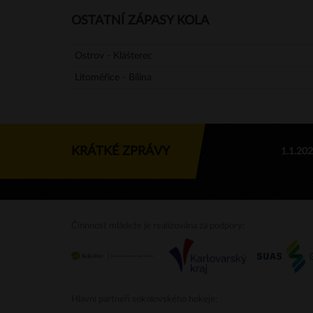
OSTATNÍ ZÁPASY KOLA
Ostrov - Klášterec
Litoměřice - Bílina
KRÁTKÉ ZPRÁVY
1.1.20
Činnnost mládeže je realizována za podpory:
Hlavní partneři sokolovského hokeje: