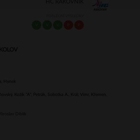
HC RAKOVNÍK
POSLEDNÍ VÝSLEDKY
V
V
V
P
P
OKOLOV
a
,
Hynek
ňovský
,
Kožík "A"
,
Petrák
,
Sobotka A.
,
Král
,
Vimr
,
Křemen
,
iroslav Diblík