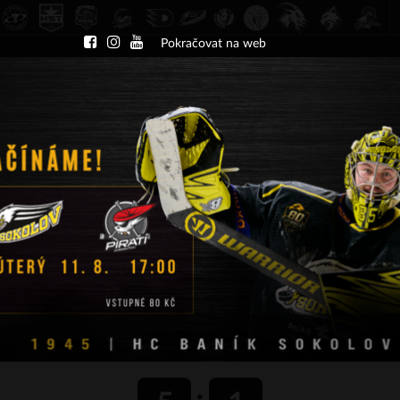
Pokračovat na web
DU
NÁBOR
KLUB
A-TÝM
TÝMY
PA
ČT 13.8.2026 17.30 - příp. zápasy
HC Slavia Praha
HC Baník Sokolov