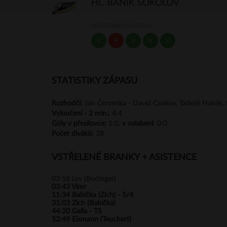
HC BANÍK SOKOLOV
POSLEDNÍ VÝSLEDKY
V
P
V
V
V
STATISTIKY ZÁPASU
Rozhodčí:
Jan Červenka - David Cankov, Tadeáš Hanák,
Vyloučení -
2 min.:
4:4
Góly
v přesilovce:
1:0,
v oslabení:
0:0
Počet diváků:
38
VSTŘELENÉ BRANKY + ASISTENCE
03:18
Lev (Bodinger)
03:43
Vimr
11:34
Babička (Zich) - 5/4
31:03
Zich (Babička)
44:20
Galla - TS
52:49
Eismann (Teuchert)