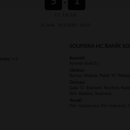
5
1
2:1, 1:0, 2:0
21. kolo 14.1.2024 - 16.15
SOUPISKA HC BANÍK S
Brankáři:
tresty:
4:5
Schmid
(
Král D.
)
Obránci:
Bachar
,
Mlejnek
,
Pašek "A"
,
Příplat
Útočníci:
Galla "C"
,
Eismann
,
Teuchert
,
Kvas
Zich
,
Babička
,
Skuhravý
Trenéři:
Petr Holejšovský, Petr Nekvinda, M