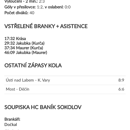
Vyloučení -
2 min.:
2:3
Góly
v přesilovce:
1:2,
v oslabení:
0:0
Počet diváků:
40
VSTŘELENÉ BRANKY + ASISTENCE
17:32
Krása
29:32
Jakubka (Kurča)
37:34
Maurer (Kurča)
46:09
Jakubka (Maurer)
OSTATNÍ ZÁPASY KOLA
Ústí nad Labem - K. Vary
8:9
Most - Děčín
6:6
SOUPISKA HC BANÍK SOKOLOV
Brankáři:
Dočkal