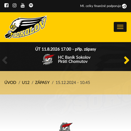
Ml
.
celky finančně podporuje
Menu
ÚT 11.8.2026 17.00 - příp. zápasy
HC Baník Sokolov
Piráti Chomutov
ÚVOD
U12
ZÁPASY
15.12.2024 - 10.45