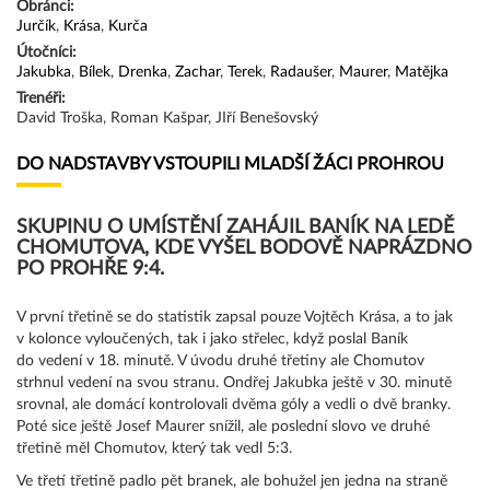
Obránci:
Jurčík
,
Krása
,
Kurča
Útočníci:
Jakubka
,
Bílek
,
Drenka
,
Zachar
,
Terek
,
Radaušer
,
Maurer
,
Matějka
Trenéři:
David Troška, Roman Kašpar, JIří Benešovský
DO NADSTAVBY VSTOUPILI MLADŠÍ ŽÁCI PROHROU
SKUPINU O UMÍSTĚNÍ ZAHÁJIL BANÍK NA LEDĚ
CHOMUTOVA, KDE VYŠEL BODOVĚ NAPRÁZDNO
PO PROHŘE 9:4.
V první třetině se do statistik zapsal pouze Vojtěch Krása, a to jak
v kolonce vyloučených, tak i jako střelec, když poslal Baník
do vedení v 18. minutě. V úvodu druhé třetiny ale Chomutov
strhnul vedení na svou stranu. Ondřej Jakubka ještě v 30. minutě
srovnal, ale domácí kontrolovali dvěma góly a vedli o dvě branky.
Poté sice ještě Josef Maurer snížil, ale poslední slovo ve druhé
třetině měl Chomutov, který tak vedl 5:3.
Ve třetí třetině padlo pět branek, ale bohužel jen jedna na straně