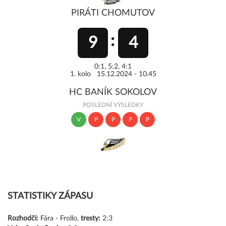
PIRÁTI CHOMUTOV
9
4
0:1, 5:2, 4:1
1. kolo 15.12.2024 - 10.45
HC BANÍK SOKOLOV
POSLEDNÍ VÝSLEDKY
V
P
P
P
P
STATISTIKY ZÁPASU
Rozhodčí:
Fára - Frollo,
tresty:
2:3