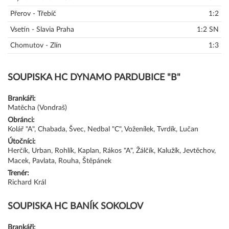
Přerov - Třebíč
1:2
Vsetín - Slavia Praha
1:2 SN
Chomutov - Zlín
1:3
SOUPISKA HC DYNAMO PARDUBICE "B"
Brankáři:
Matěcha (Vondraš)
Obránci:
Kolář "A", Chabada, Švec, Nedbal "C", Voženílek, Tvrdík, Lučan
Útočníci:
Herčík, Urban, Rohlík, Kaplan, Rákos "A", Žálčík, Kalužík, Jevtěchov,
Macek, Pavlata, Rouha, Štěpánek
Trenér:
Richard Král
SOUPISKA HC BANÍK SOKOLOV
Brankáři: