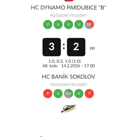
HC DYNAMO PARDUBICE "B"
POSLEDNÍ VÝSLEDKY
V
V
V
V
PP
3
2
PP
1:0, 0:2, 1:0 (1:0)
48. kolo 14.2.2026 - 17.00
HC BANÍK SOKOLOV
POSLEDNÍ VÝSLEDKY
P
V
SN
V
P