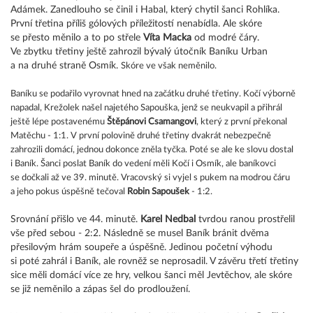
Adámek. Zanedlouho se činil i Habal, který chytil šanci Rohlíka.
První třetina příliš gólových příležitostí nenabídla. Ale skóre
se přesto měnilo a to po střele
Víta Macka
od modré čáry.
Ve zbytku třetiny ještě zahrozil bývalý útočník Baníku Urban
a na druhé straně Osmík.
Skóre ve však neměnilo.
Baníku se podařilo vyrovnat hned na začátku druhé třetiny. Kočí výborně
napadal, Krežolek našel najetého Sapouška, jenž se neukvapil a přihrál
ještě lépe postavenému
Štěpánovi Csamangovi
, který z první překonal
Matěchu - 1:1. V první polovině druhé třetiny dvakrát nebezpečně
zahrozili domácí, jednou dokonce zněla tyčka. Poté se ale ke slovu dostal
i Baník. Šanci poslat Baník do vedení měli Kočí i Osmík, ale baníkovci
se dočkali až ve 39. minutě. Vracovský si vyjel s pukem na modrou čáru
a jeho pokus úspěšně tečoval
Robin Sapoušek
- 1:2.
Srovnání přišlo ve 44. minutě.
Karel Nedbal
tvrdou ranou prostřelil
vše před sebou - 2:2. Následně se musel Baník bránit dvěma
přesilovým hrám soupeře a úspěšně. Jedinou početní výhodu
si poté zahrál i Baník, ale rovněž se neprosadil. V závěru třetí třetiny
sice měli domácí více ze hry, velkou šanci měl Jevtěchov, ale skóre
se již neměnilo a zápas šel do prodloužení.