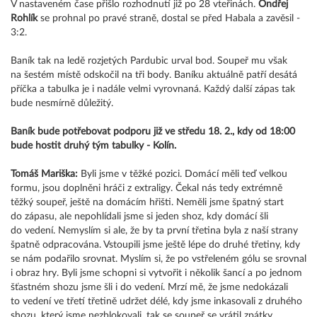
V nastaveném čase přišlo rozhodnutí již po 28 vteřinách.
Ondřej
Rohlík
se prohnal po pravé straně, dostal se před Habala a zavěsil -
3:2.
Baník tak na ledě rozjetých Pardubic urval bod. Soupeř mu však
na šestém místě odskočil na tři body. Baníku aktuálně patří desátá
příčka a tabulka je i nadále velmi vyrovnaná. Každý další zápas tak
bude nesmírně důležitý.
Baník bude potřebovat podporu již ve středu 18. 2., kdy od 18:00
bude hostit druhý tým tabulky - Kolín.
Tomáš Mariška:
Byli jsme v těžké pozici. Domácí měli teď velkou
formu, jsou doplněni hráči z extraligy. Čekal nás tedy extrémně
těžký soupeř, ještě na domácím hřišti. Neměli jsme špatný start
do zápasu, ale nepohlídali jsme si jeden shoz, kdy domácí šli
do vedení. Nemyslím si ale, že by ta první třetina byla z naší strany
špatně odpracována. Vstoupili jsme ještě lépe do druhé třetiny, kdy
se nám podařilo srovnat. Myslím si, že po vstřeleném gólu se srovnal
i obraz hry. Byli jsme schopni si vytvořit i několik šancí a po jednom
šťastném shozu jsme šli i do vedení. Mrzí mě, že jsme nedokázali
to vedení ve třetí třetině udržet délé, kdy jsme inkasovali z druhého
shozu, který jsme nezblokovali, tak se soupeř se vrátil zpátky