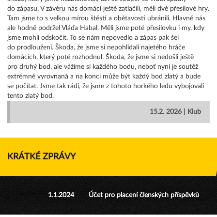
do zápasu. V závěru nás domácí ještě zatlačili, měli dvě přesilové hry.
Tam jsme to s velkou mírou štěstí a obětavosti ubránili. Hlavně nás
ale hodně podržel Vláďa Habal. Měli jsme poté přesilovku i my, kdy
jsme mohli odskočit. To se nám nepovedlo a zápas pak šel
do prodloužení. Škoda, že jsme si nepohlídali najetého hráče
domácích, který poté rozhodnul. Škoda, že jsme si nedošli ještě
pro druhý bod, ale vážíme si každého bodu, neboť nyní je soutěž
extrémně vyrovnaná a na konci může být každý bod zlatý a bude
se počítat. Jsme tak rádi, že jsme z tohoto horkého ledu vybojovali
tento zlatý bod.
15.2. 2026 | Klub
KRÁTKÉ ZPRÁVY
1.1.2024
Účet pro placení členských příspěvků