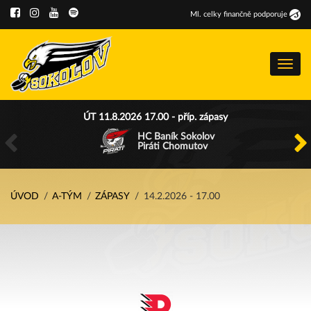
Ml
.
celky finančně podporuje
Menu
ÚT 11.8.2026 17.00 - příp. zápasy
HC Baník Sokolov
Piráti Chomutov
ÚVOD
A-TÝM
ZÁPASY
14.2.2026 - 17.00