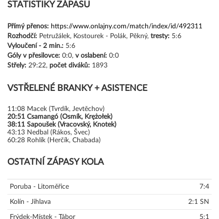
STATISTIKY ZÁPASU
Přímý přenos:
https://www.onlajny.com/match/index/id/492311
Rozhodčí:
Petružálek, Kostourek - Polák, Pěkný,
tresty:
5:6
Vyloučení -
2 min.:
5:6
Góly
v přesilovce:
0:0,
v oslabení:
0:0
Střely:
29:22,
počet diváků:
1893
VSTŘELENÉ BRANKY + ASISTENCE
11:08
Macek (Tvrdík, Jevtěchov)
20:51
Csamangó (Osmík, Krężołek)
38:11
Sapoušek (Vracovský, Knotek)
43:13
Nedbal (Rákos, Švec)
60:28
Rohlík (Herčík, Chabada)
OSTATNÍ ZÁPASY KOLA
Poruba - Litoměřice
7:4
Kolín - Jihlava
2:1 SN
Frýdek-Místek - Tábor
5:1