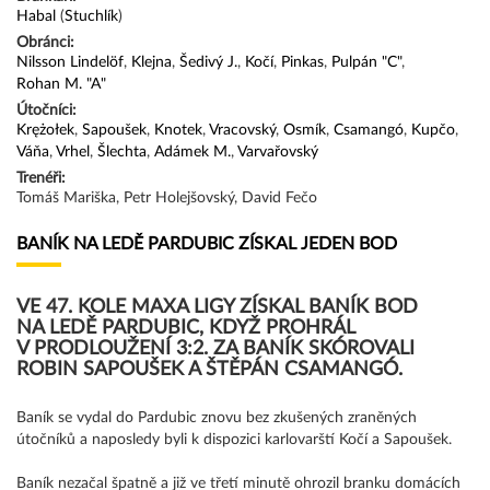
Habal
(
Stuchlík
)
Obránci:
Nilsson Lindelöf
,
Klejna
,
Šedivý J.
,
Kočí
,
Pinkas
,
Pulpán "C"
,
Rohan M. "A"
Útočníci:
Krężołek
,
Sapoušek
,
Knotek
,
Vracovský
,
Osmík
,
Csamangó
,
Kupčo
,
Váňa
,
Vrhel
,
Šlechta
,
Adámek M.
,
Varvařovský
Trenéři:
Tomáš Mariška, Petr Holejšovský, David Fečo
BANÍK NA LEDĚ PARDUBIC ZÍSKAL JEDEN BOD
VE 47. KOLE MAXA LIGY ZÍSKAL BANÍK BOD
NA LEDĚ PARDUBIC, KDYŽ PROHRÁL
V PRODLOUŽENÍ 3:2. ZA BANÍK SKÓROVALI
ROBIN SAPOUŠEK A ŠTĚPÁN CSAMANGÓ.
Baník se vydal do Pardubic znovu bez zkušených zraněných
útočníků a naposledy byli k dispozici karlovarští Kočí a Sapoušek.
Baník nezačal špatně a již ve třetí minutě ohrozil branku domácích