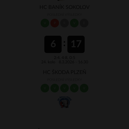
HC BANÍK SOKOLOV
POSLEDNÍ VÝSLEDKY
V
P
R
V
R
6
17
2:4, 4:8, 0:5
24. kolo 8.3.2026 - 16.30
HC ŠKODA PLZEŇ
POSLEDNÍ VÝSLEDKY
V
V
V
V
V