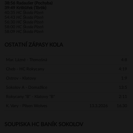
38:56
Radaušer (Pochyba)
39:49
Krištůfek (Török)
40:35
HC Škoda Plzeň
54:43
HC Škoda Plzeň
56:30
HC Škoda Plzeň
58:00
HC Škoda Plzeň
58:09
HC Škoda Plzeň
OSTATNÍ ZÁPASY KOLA
Mar. Lázně - Třemošná
4:8
Cheb - HC Rokycany
4:19
Ostrov - Klatovy
1:9
Sokolov A - Domažlice
13:5
Rokycany "B" - Klatovy "B"
2:11
K. Vary - Pilsen Wolves
13.3.2026
16.30
SOUPISKA HC BANÍK SOKOLOV