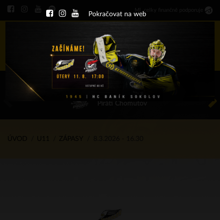
Ml
.
celky finančně podporuje
Pokračovat na web
Menu
ÚT 11.8.2026 17.00 - příp. zápasy
HC Baník Sokolov
Piráti Chomutov
ÚVOD
U11
ZÁPASY
8.3.2026 - 16.30