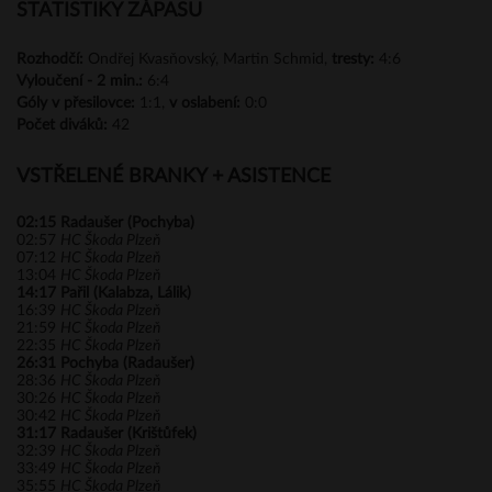
STATISTIKY ZÁPASU
Rozhodčí:
Ondřej Kvasňovský, Martin Schmid,
tresty:
4:6
Vyloučení -
2 min.:
6:4
Góly
v přesilovce:
1:1,
v oslabení:
0:0
Počet diváků:
42
VSTŘELENÉ BRANKY + ASISTENCE
02:15
Radaušer (Pochyba)
02:57
HC Škoda Plzeň
07:12
HC Škoda Plzeň
13:04
HC Škoda Plzeň
14:17
Pařil (Kalabza, Lálik)
16:39
HC Škoda Plzeň
21:59
HC Škoda Plzeň
22:35
HC Škoda Plzeň
26:31
Pochyba (Radaušer)
28:36
HC Škoda Plzeň
30:26
HC Škoda Plzeň
30:42
HC Škoda Plzeň
31:17
Radaušer (Krištůfek)
32:39
HC Škoda Plzeň
33:49
HC Škoda Plzeň
35:55
HC Škoda Plzeň