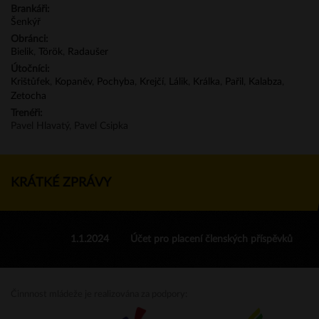
Brankáři:
Šenkýř
Obránci:
Bielik
,
Török
,
Radaušer
Útočníci:
Krištůfek
,
Kopaněv
,
Pochyba
,
Krejčí
,
Lálik
,
Králka
,
Pařil
,
Kalabza
,
Zetocha
Trenéři:
Pavel Hlavatý, Pavel Csipka
KRÁTKÉ ZPRÁVY
1.1.2024
Účet pro placení členských příspěvků
Činnnost mládeže je realizována za podpory: