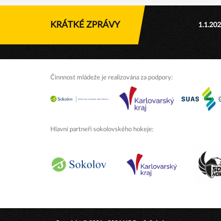
KRÁTKÉ ZPRÁVY
1.1.20
Činnnost mládeže je realizována za podpory:
Hlavní partneři sokolovského hokeje: