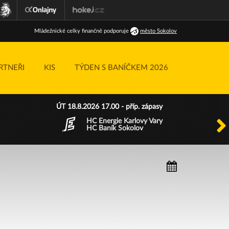
Ml
ádežnické
celky finančně podporuje
město Sokolov
RTNEŘI
KIS
TÝDEN S BANÍČKEM 2026
ÚT 18.8.2026 17.00 - příp. zápasy
HC Energie Karlovy Vary
HC Baník Sokolov