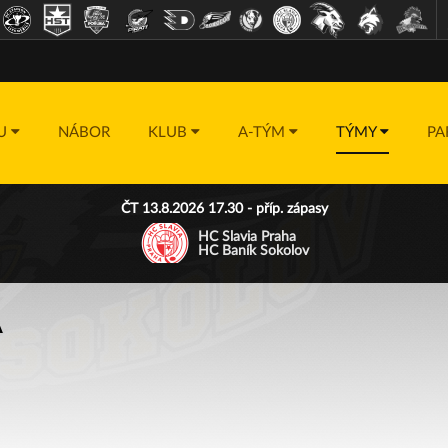
DU
NÁBOR
KLUB
A-TÝM
TÝMY
PA
ČT 13.8.2026 17.30 - příp. zápasy
HC Slavia Praha
HC Baník Sokolov
A