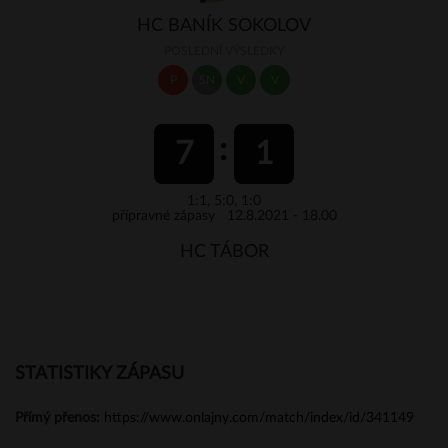
HC BANÍK SOKOLOV
POSLEDNÍ VÝSLEDKY
P
SN
V
V
7
1
1:1, 5:0, 1:0
přípravné zápasy 12.8.2021 - 18.00
HC TÁBOR
STATISTIKY ZÁPASU
Přímý přenos:
https://www.onlajny.com/match/index/id/341149