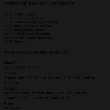
VSTŘELENÉ BRANKY + ASISTENCE
19:02
Prošek (Kverka)
19:54
Šulek (Škoda, Bárta)
21:09
Sloboda (Kropáček, Novotný)
27:18
Tomi (Kadeřávek, Vodička)
29:52
Jiskra (Klejna, Jurčík)
30:43
Rulík (Kverka, Vracovský)
35:13
Prošek (Kverka, Vracovský)
42:28
Křemen
SOUPISKA HC BANÍK SOKOLOV
Brankáři:
Cichoň
(30.-60.
Pitoňák
)
Obránci:
Klikorka
,
Novák "C"
,
Jeřábek
,
Kulhánek
,
Rulík
,
Klejna
,
Vodička
,
Kadeřávek
Útočníci:
Vracovský
,
Kverka
,
Křemen
,
Jurčík
,
Jiskra
,
Tomi
,
Pořízek
,
Novotný "A"
,
Sloboda
,
Prošek
,
Kropáček "A"
Trenér:
Martin Štrba