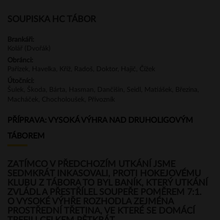
SOUPISKA HC TÁBOR
Brankáři:
Kolář (Dvořák)
Obránci:
Pařízek, Havelka, Kříž, Radoš, Doktor, Hajič, Čížek
Útočníci:
Šulek, Škoda, Bárta, Hasman, Dančišin, Seidl, Matiášek, Březina,
Macháček, Chocholoušek, Přívozník
PŘÍPRAVA: VYSOKÁ VÝHRA NAD DRUHOLIGOVÝM
TÁBOREM
ZATÍMCO V PŘEDCHOZÍM UTKÁNÍ JSME
SEDMKRÁT INKASOVALI, PROTI HOKEJOVÉMU
KLUBU Z TÁBORA TO BYL BANÍK, KTERÝ UTKÁNÍ
ZVLÁDL A PŘESTŘÍLEL SOUPEŘE POMĚREM 7:1.
O VYSOKÉ VÝHŘE ROZHODLA ZEJMÉNA
PROSTŘEDNÍ TŘETINA, VE KTERÉ SE DOMÁCÍ