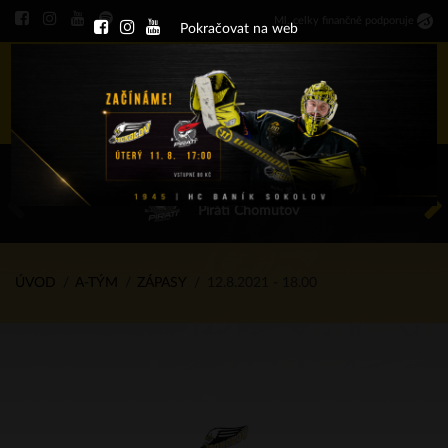
Ml
.
celky finančně podporuje
Pokračovat na web
Menu
ÚT 11.8.2026 17.00 - příp. zápasy
HC Baník Sokolov
Piráti Chomutov
ÚVOD
A-TÝM
ZÁPASY
12.8.2021 - 18.00