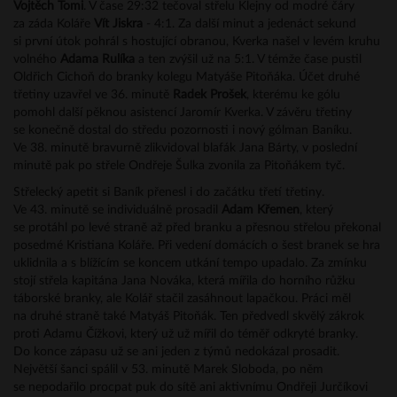
Vojtěch Tomi
. V čase 29:32 tečoval střelu Klejny od modré čáry
za záda Koláře
Vít Jiskra
- 4:1. Za další minut a jedenáct sekund
si první útok pohrál s hostující obranou, Kverka našel v levém kruhu
volného
Adama Rulíka
a ten zvýšil už na 5:1. V témže čase pustil
Oldřich Cichoň do branky kolegu Matyáše Pitoňáka. Účet druhé
třetiny uzavřel ve 36. minutě
Radek Prošek
, kterému ke gólu
pomohl další pěknou asistencí Jaromír Kverka. V závěru třetiny
se konečně dostal do středu pozornosti i nový gólman Baníku.
Ve 38. minutě bravurně zlikvidoval blafák Jana Bárty, v poslední
minutě pak po střele Ondřeje Šulka zvonila za Pitoňákem tyč.
Střelecký apetit si Baník přenesl i do začátku třetí třetiny.
Ve 43. minutě se individuálně prosadil
Adam Křemen
, který
se protáhl po levé straně až před branku a přesnou střelou překonal
posedmé Kristiana Koláře. Při vedení domácích o šest branek se hra
uklidnila a s blížícím se koncem utkání tempo upadalo. Za zmínku
stojí střela kapitána Jana Nováka, která mířila do horního růžku
táborské branky, ale Kolář stačil zasáhnout lapačkou. Práci měl
na druhé straně také Matyáš Pitoňák. Ten předvedl skvělý zákrok
proti Adamu Čížkovi, který už už mířil do téměř odkryté branky.
Do konce zápasu už se ani jeden z týmů nedokázal prosadit.
Největší šanci spálil v 53. minutě Marek Sloboda, po něm
se nepodařilo procpat puk do sítě ani aktivnímu Ondřeji Jurčíkovi