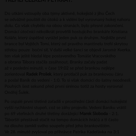
TREFILI CELKEM PĚTKRÁT.
Do utkání vstoupily oba týmy aktivně, hokejisté z jihu Čech
se odvážně pouštěl do útoků a k vidění byl vyrovnaný hokej nahoru
dolu. Co však chybělo na obou stranách, bylo přesné zakončení.
Domácí útočníci několikrát prověřili hostujícího brankáře Kristiana
Koláře, který úspěšně vyrážel jeden puk za druhým. Nejblíže první
brance byl Vojtěch Tomi, který od pravého mantinelu trefil skrytou
střelou pouze boční síť. V další velké šanci se objevil Jaromír Kverka,
ten však ještě hledal lépe postaveného Tomáše Vracovského
a obrana Tábora stačila zasáhnout. Branky začaly padat
až v poslední minutě. v čase 19:02 se před brankou nejlépe
zorientoval
Radek Prošek
, který protlačil puk za brankovou čáru
a poslal Baník do vedení - 1:0. To si však domácí do šatny neodnesli.
Pouhých šest sekund před první sirénou totiž za hosty vyrovnal
Ondřej Šulek.
Po ospalé první třetině zařadili v prostřední části domácí hokejisté
vyšší rychlostní stupeň, což se záhy projevilo. Vedení Baníku vrátil
po 69 vteřinách druhé třetiny dorážející
Marek Sloboda
- 2:1.
Táborští přestávali stačit na tempo domácích hráčů a ti často
na dlouho zamkli svého soupeře před jeho brankovištěm.
Ve 28. minutě zvyšoval po přihrávce Patrika Kadeřávka na 3:1