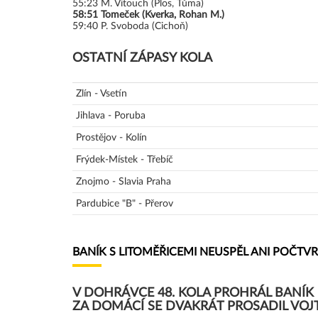
55:23
M. Vitouch (Plos, Tůma)
58:51
Tomeček (Kverka, Rohan M.)
59:40
P. Svoboda (Cichoň)
OSTATNÍ ZÁPASY KOLA
Zlín - Vsetín
Jihlava - Poruba
Prostějov - Kolín
Frýdek-Místek - Třebíč
Znojmo - Slavia Praha
Pardubice "B" - Přerov
BANÍK S LITOMĚŘICEMI NEUSPĚL ANI POČTV
V DOHRÁVCE 48. KOLA PROHRÁL BANÍK N
ZA DOMÁCÍ SE DVAKRÁT PROSADIL VOJ