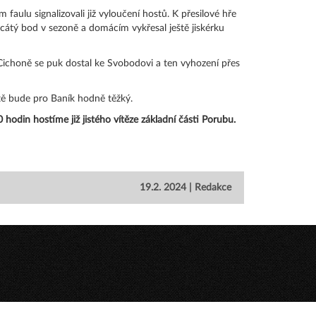
 faulu signalizovali již vyloučení hostů. K přesilové hře
icátý bod v sezoně a domácím vykřesal ještě jiskérku
d Cichoně se puk dostal ke Svobodovi a ten vyhození přes
ště bude pro Baník hodně těžký.
odin hostíme již jistého vítěze základní části Porubu.
19.2. 2024 | Redakce