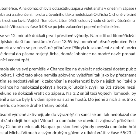
itoměřice. A na domácích byla od začátku zápasu vidět snaha v dnešním zápase uspě
binaci a zakončení. I proto z úvodního tlaku nedokázali Oldřicha Cichoně v brán
a trestnou lavici Vojtěch Tomeček. Litoměřičtí celou výhodu strávili v útočnému
cích Vitouch a v čase 5:08 se po jeho zakončení poprvé měnilo skóre.
 se ve 12. minutě dočkali první přesilové výhody. Narozdíl od litoměřických 
odpískán další faul hostům. V čase 13:59 byl poměrně přísně vyloučen Pet
t zámek a v něm se po nezištné přihrávce Přikryla k zakončení z dobré pozic
ě dostal do pásma rozjetý Jícha, domácí obránce na modré navíc propadl a
níci vedení zpět.
mola ale ve své premiéře v Chance lize na dvakrát nedokázal dostat puk 
 počkat. I když tato akce neměla gólového vyjádření tak jako by předzname
, tím se nedostávali ani k zakončení a nepřesností bylo na jejich holí také 
ánce ho nedokázal pokrýt a hostující útočník zvýšil na 3:1 střelou mezi 
kund se dokázali vrátit do zápasu. Na 3:2 snížil tečí Vojtěch Tomeček, by
nil a šance byly k vidění spíše na straně hostů. Do jedné z nich a nutno 
oměřic do konce druhé třetiny odolal.
obil výrazně aktivněji, ale do výraznějších šancí se ani tak nedokázal dos
tkání odejít hostující Vitouch a domácím se otevírala zajímavá příležitost
branky Cichoně nedostali. Naopak po skončení výhody nevyšla domácím hr
ostal Michal Vitouch a svým druhým gólem v utkání vrátil v čase 55:23 