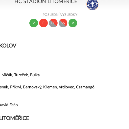
HC STADION LITOMĚŘICE
POSLEDNÍ VÝSLEDKY
V
P
PP
SN
V
OKOLOV
,
Mlčák
,
Tureček
,
Bulka
smík
,
Přikryl
,
Bernovský
,
Křemen
,
Vrdlovec
,
Csamangó
,
David Fečo
LITOMĚŘICE