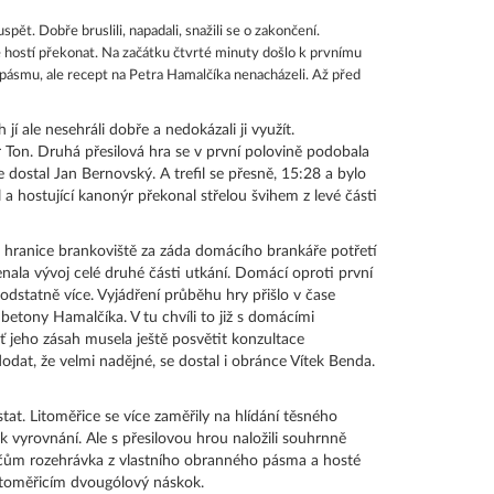
t. Dobře bruslili, napadali, snažili se o zakončení.
ě hostí překonat. Na začátku čtvrté minuty došlo k prvnímu
 pásmu, ale recept na Petra Hamalčíka nenacházeli. Až před
jí ale nesehráli dobře a nedokázali ji využít.
r Ton. Druhá přesilová hra se v první polovině podobala
e dostal Jan Bernovský. A trefil se přesně, 15:28 a bylo
 hostující kanonýr překonal střelou švihem z levé části
z hranice brankoviště za záda domácího brankáře potřetí
nala vývoj celé druhé části utkání. Domácí oproti první
podstatně více. Vyjádření průběhu hry přišlo v čase
betony Hamalčíka. V tu chvíli to již s domácími
ť jeho zásah musela ještě posvětit konzultace
dodat, že velmi nadějné, se dostal i obránce Vítek Benda.
tat. Litoměřice se více zaměřily na hlídání těsného
 k vyrovnání. Ale s přesilovou hrou naložili souhrnně
áčům rozehrávka z vlastního obranného pásma a hosté
Litoměřicím dvougólový náskok.