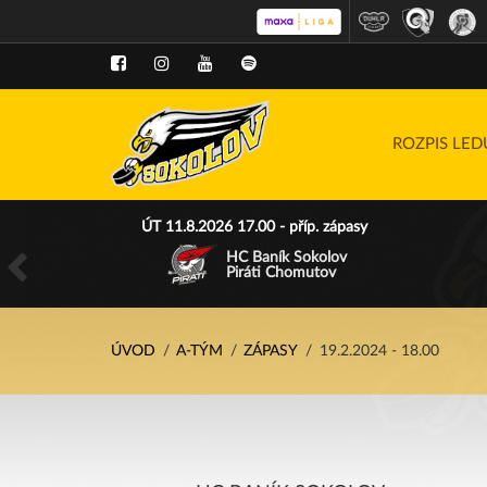
ROZPIS LE
ÚT 11.8.2026 17.00 - příp. zápasy
HC Baník Sokolov
Piráti Chomutov
ÚVOD
A-TÝM
ZÁPASY
19.2.2024 - 18.00