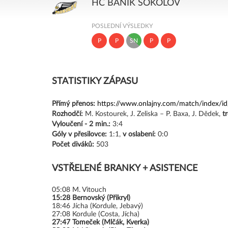
HC BANÍK SOKOLOV
POSLEDNÍ VÝSLEDKY
P
P
SN
P
P
STATISTIKY ZÁPASU
Přímý přenos:
https://www.onlajny.com/match/index/i
Rozhodčí:
M. Kostourek, J. Zeliska – P. Baxa, J. Dědek,
t
Vyloučení -
2 min.:
3:4
Góly
v přesilovce:
1:1,
v oslabení:
0:0
Počet diváků:
503
VSTŘELENÉ BRANKY + ASISTENCE
05:08
M. Vitouch
15:28
Bernovský (Přikryl)
18:46
Jícha (Kordule, Jebavý)
27:08
Kordule (Costa, Jícha)
27:47
Tomeček (Mlčák, Kverka)