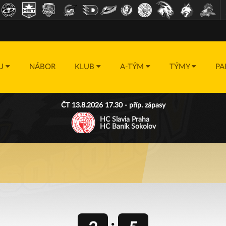
DU
NÁBOR
KLUB
A-TÝM
TÝMY
PA
ČT 13.8.2026 17.30 - příp. zápasy
HC Slavia Praha
HC Baník Sokolov