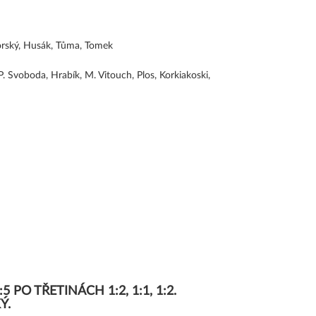
horský, Husák, Tůma, Tomek
P. Svoboda, Hrabík, M. Vitouch, Plos, Korkiakoski,
O TŘETINÁCH 1:2, 1:1, 1:2.
Ý.