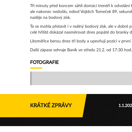
Tři minuty před koncem sáhli domácí trenéři k odvolání bra
ale nakonec nedošlo, neboť Vojtěch Tomeček 89. sekund p
naděje na bodový zisk.
Ta se mohla přetavit i v reálný bodový zisk, ale v dobré
celé hřiště dokázal nasměrovat dnes popáté do branky 
Litoměřice berou dnes tři body a upevňují pozici v první
Další zápase sehraje Baník ve středu 21.2. od 17:30 hod
FOTOGRAFIE
KRÁTKÉ ZPRÁVY
1.1.20