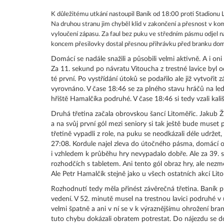
K důležitému utkání nastoupil Baník od 18:00 proti Stadionu L
Na druhou stranu jim chyběl klid v zakončení a přesnost v kom
vyloučení zápasu. Za faul bez puku ve středním pásmu odjel n
koncem přesilovky dostal přesnou přihrávku před branku domá
Domácí se nadále snažili a působili velmi aktivně. A i oni
Za 11. sekund po návratu Vitoucha z trestné lavice byl 
té první. Po vystřídání útoků se podařilo ale již vytvoři
vyrovnáno. V čase 18:46 se za plného stavu hráčů na led
hřiště Hamalčíka podruhé. V čase 18:46 si tedy vzali kališ
Druhá třetina začala obrovskou šancí Litoměřic. Jakub Ž
a na svůj první gól mezi seniory si tak ještě bude muset
třetině vypadli z role, na puku se neodkázali déle udržet
27:08. Kordule najel zleva do útočného pásma, domácí obr
i vzhledem k průběhu hry nevypadalo dobře. Ale za 39. se
rozhodčích s tabletem. Ani tento gól obraz hry, ale nezmě
Ale Petr Hamalčík stejně jako u všech ostatních akcí Lit
Rozhodnutí tedy měla přinést závěrečná třetina. Baník půs
vedení. V 52. minutě musel na trestnou lavici podruhé v u
velmi špatně a ani v ní se v k výraznějšímu ohrožení 
tuto chybu dokázali obratem potrestat. Do nájezdu se d