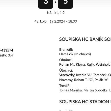
3
5
1:2, 1:1, 1:2
48. kolo 19.2.2024 - 18.00
SOUPISKA HC BANÍK S
Brankáři:
d/413574
Hamalčík
(
Michajlov
)
resty:
3:4
Obránci:
Rohan M.
,
Klejna
,
Rulík
,
Weinhold
Útočníci:
Vracovský
,
Kverka "A"
,
Tomeček
,
O
Novotný
,
Rohan T. "C"
,
Polák "A"
Trenéři:
Tomáš Mariška, Martin Sobotka, 
SOUPISKA HC STADION 