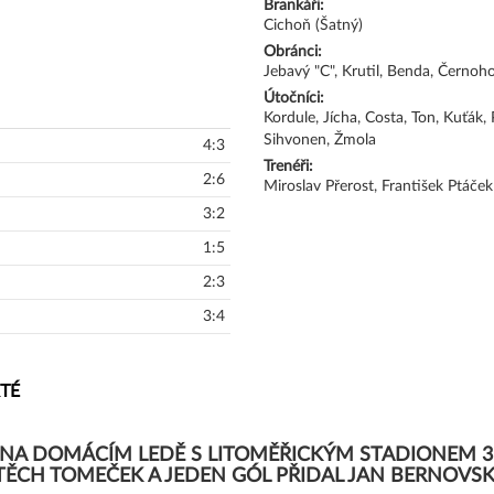
Brankáři:
Cichoň (Šatný)
Obránci:
Jebavý "C", Krutil, Benda, Černo
Útočníci:
Kordule, Jícha, Costa, Ton, Kuťák, 
Sihvonen, Žmola
4:3
Trenéři:
2:6
Miroslav Přerost, František Ptáček
3:2
1:5
2:3
3:4
RTÉ
A DOMÁCÍM LEDĚ S LITOMĚŘICKÝM STADIONEM 3:5 P
TĚCH TOMEČEK A JEDEN GÓL PŘIDAL JAN BERNOVSK