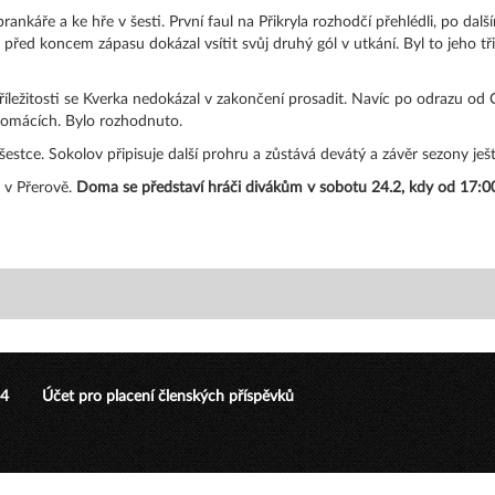
nkáře a ke hře v šesti. První faul na Přikryla rozhodčí přehlédli, po dalším
řed koncem zápasu dokázal vsítit svůj druhý gól v utkání. Byl to jeho tř
 příležitosti se Kverka nedokázal v zakončení prosadit. Navíc po odrazu o
domácích. Bylo rozhodnuto.
 šestce. Sokolov připisuje další prohru a zůstává devátý a závěr sezony je
. v Přerově.
Doma se představí hráči divákům v sobotu 24.2, kdy od 17:00 h
24
Účet pro placení členských příspěvků