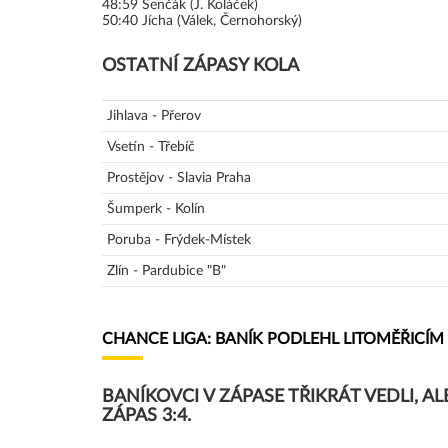
48:59
Senčák (J. Koláček)
50:40
Jícha (Válek, Černohorský)
OSTATNÍ ZÁPASY KOLA
Jihlava - Přerov
Vsetín - Třebíč
Prostějov - Slavia Praha
Šumperk - Kolín
Poruba - Frýdek-Místek
Zlín - Pardubice "B"
CHANCE LIGA: BANÍK PODLEHL LITOMĚŘICÍM 
BANÍKOVCI V ZÁPASE TŘIKRÁT VEDLI, A
ZÁPAS 3:4.