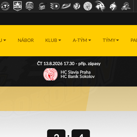
DU
NÁBOR
KLUB
A-TÝM
TÝMY
PA
ČT 13.8.2026 17.30 - příp. zápasy
HC Slavia Praha
HC Baník Sokolov