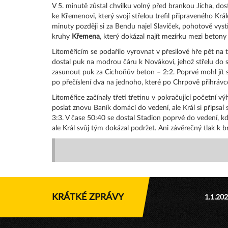
V 5. minutě zůstal chvilku volný před brankou Jícha, do
ke Křemenovi, který svojí střelou trefil připraveného Krá
minuty později si za Bendu najel Slavíček, pohotově vyst
kruhy
Křemena
, který dokázal najít mezírku mezi betony
Litoměřicím se podařilo vyrovnat v přesilové hře pět na t
dostal puk na modrou čáru k Novákovi, jehož střelu do s
zasunout puk za Cichoňův beton – 2:2. Poprvé mohl jít s
po přečíslení dva na jednoho, které po Chrpově přihráv
Litoměřice začínaly třetí třetinu v pokračující početní 
poslat znovu Baník domácí do vedení, ale Král si připsa
3:3. V čase 50:40 se dostal Stadion poprvé do vedení, k
ale Král svůj tým dokázal podržet. Ani závěrečný tlak k 
KRÁTKÉ ZPRÁVY
1.1.20