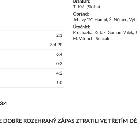
Brankáři:
T- Král (Sklíba)
Obránci:
Jebavý "A", Hampl, Š. Němec, Výti
Útočníci:
Procházka, Kuťák, Guman, Válek, Jí
2:1
M. Vitouch, Senčák
3:4 PP
6:4
0:3
4:2
1:0
3:4
LE DOBŘE ROZEHRANÝ ZÁPAS ZTRATILI VE TŘETÍM DĚJ