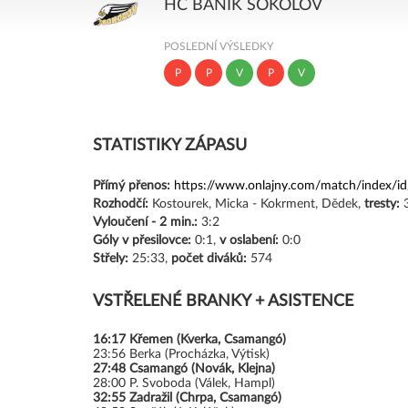
HC BANÍK SOKOLOV
POSLEDNÍ VÝSLEDKY
P
P
V
P
V
STATISTIKY ZÁPASU
Přímý přenos:
https://www.onlajny.com/match/index/i
Rozhodčí:
Kostourek, Micka - Kokrment, Dědek,
tresty:
3
Vyloučení -
2 min.:
3:2
Góly
v přesilovce:
0:1,
v oslabení:
0:0
Střely:
25:33,
počet diváků:
574
VSTŘELENÉ BRANKY + ASISTENCE
16:17
Křemen (Kverka, Csamangó)
23:56
Berka (Procházka, Výtisk)
27:48
Csamangó (Novák, Klejna)
28:00
P. Svoboda (Válek, Hampl)
32:55
Zadražil (Chrpa, Csamangó)