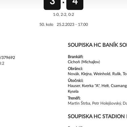
3
4
1:0, 2:2, 0:2
50. kolo 25.2.2023 - 17.00
SOUPISKA HC BANÍK S
Brankáři:
d/379692
Cichoň
(
Michajlov
)
:2
Obránci:
Novák
,
Klejna
,
Weinhold
,
Rulík
,
T
Útočníci:
Hauser
,
Kverka "A"
,
Helt
,
Csamang
Kysela
Trenéři:
Martin Štrba, Petr Holejšovský, D
SOUPISKA HC STADION 