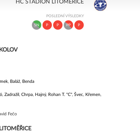
HC STADION LITOMĚŘICE
POSLEDNÍ VÝSLEDKY
SN
P
P
PP
P
OKOLOV
omek
,
Baláž
,
Benda
ó
,
Zadražil
,
Chrpa
,
Hajný
,
Rohan T. "C"
,
Švec
,
Křemen
,
avid Fečo
LITOMĚŘICE