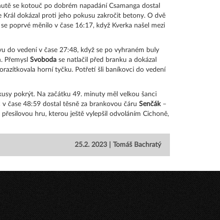
. minutě se kotouč po dobrém napadání Csamanga dostal
ale Král dokázal proti jeho pokusu zakročit betony. O dvě
re se poprvé měnilo v čase 16:17, když Kverka našel mezi
ovu do vedení v čase 27:48, když se po vyhraném buly
n. Přemysl
Svoboda
se natlačil před branku a dokázal
azítkovala horní tyčku. Potřetí šli baníkovci do vedení
okusy pokrýt. Na začátku 49. minuty měl velkou šanci
uč v čase 48:59 dostal těsně za brankovou čáru
Senčák
–
přesilovou hru, kterou ještě vylepšil odvoláním Cichoně,
25.2. 2023 | Tomáš Bachratý