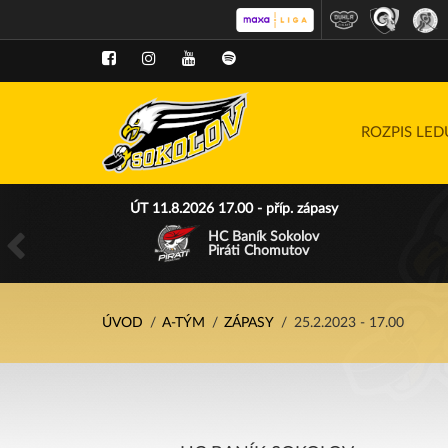
ROZPIS LE
ÚT 11.8.2026 17.00 - příp. zápasy
HC Baník Sokolov
Piráti Chomutov
ÚVOD
A-TÝM
ZÁPASY
25.2.2023 - 17.00