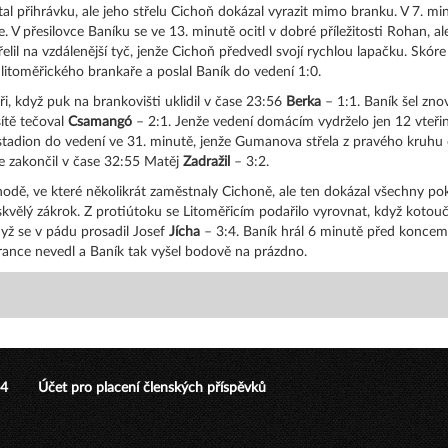
stal přihrávku, ale jeho střelu Cichoň dokázal vyrazit mimo branku. V 7
le. V přesilovce Baníku se ve 13. minutě ocitl v dobré příležitosti Rohan, 
řelil na vzdálenější tyč, jenže Cichoň předvedl svojí rychlou lapačku. Skó
 litoměřického brankaře a poslal Baník do vedení 1:0.
ři, když puk na brankovišti uklidil v čase 23:56
Berka
– 1:1. Baník šel zn
ítě tečoval
Csamangó
– 2:1. Jenže vedení domácím vydrželo jen 12 vteři
tadion do vedení ve 31. minutě, jenže Gumanova střela z pravého kruhu or
ce zakončil v čase 32:55 Matěj
Zadražil
– 3:2.
výhodě, ve které několikrát zaměstnaly Cichoně, ale ten dokázal všechny p
l skvělý zákrok. Z protiútoku se Litoměřicím podařilo vyrovnat, když koto
dyž se v pádu prosadil Josef
Jícha
– 3:4. Baník hrál 6 minutě před koncem 
brance nevedl a Baník tak vyšel bodově na prázdno.
24
Účet pro placení členských příspěvků