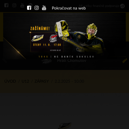
Ml
.
celky finančně podporuje
Pokračovat na web
Menu
ÚT 11.8.2026 17.00 - příp. zápasy
HC Baník Sokolov
Piráti Chomutov
ÚVOD
U12
ZÁPASY
2.2.2025 - 10.00