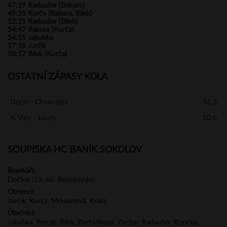
47:19
Radaušer (Bakura)
49:55
Kurča (Bakura, Bílek)
52:21
Radaušer (Bílek)
54:47
Bakura (Kurča)
54:55
Jakubka
57:58
Jurčík
58:17
Bílek (Kurča)
OSTATNÍ ZÁPASY KOLA
Děčín - Chomutov
16:3
K. Vary - Louny
10:6
SOUPISKA HC BANÍK SOKOLOV
Brankáři:
Dočkal
(53.-60.
Benešovský
)
Obránci:
Jurčík
,
Kurča
,
Mrkvanová
,
Krása
Útočníci:
Jakubka
,
Petrák
,
Bílek
,
Bartůňková
,
Zachar
,
Radaušer
,
Rončka
,