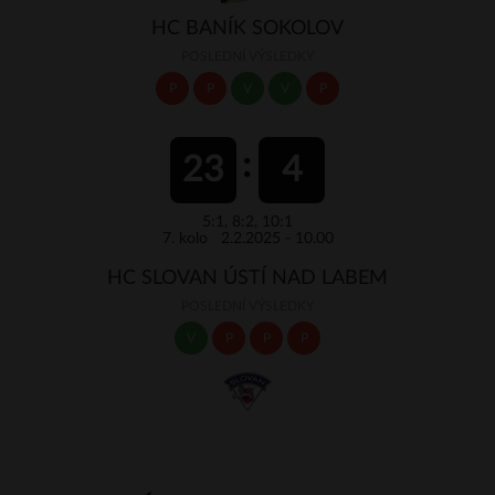
HC BANÍK SOKOLOV
POSLEDNÍ VÝSLEDKY
P
P
V
V
P
23
4
5:1, 8:2, 10:1
7. kolo 2.2.2025 - 10.00
HC SLOVAN ÚSTÍ NAD LABEM
POSLEDNÍ VÝSLEDKY
V
P
P
P