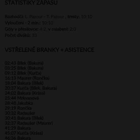
STATISTIKY ZÁPASU
Rozhodčí:
L. Pazour - T. Pazour ,
tresty:
10:10
Vyloučení -
2 min.:
10:10
Góly
v přesilovce:
4:2,
v oslabení:
2:0
Počet diváků:
33
VSTŘELENÉ BRANKY + ASISTENCE
02:43
Bílek (Bakura)
03:25
Bílek (Bakura)
09:12
Bílek (Kurča)
16:13
Maurer (Rončka)
18:04
Bakura (Bílek)
20:37
Kurča (Bílek, Bakura)
24:02
Bakura (Krása)
25:44
Mrkvanová
28:48
Jakubka
29:19
Rončka
30:32
Radaušer
30:41
Bakura (Bílek)
32:37
Radaušer (Maurer)
41:29
Bakura
45:07
Kurča (Krása)
46:36
Bakura