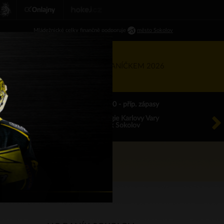
Ml
ádežnické
celky finančně podporuje
město Sokolov
RTNEŘI
KIS
TÝDEN S BANÍČKEM 2026
ÚT 18.8.2026 17.00 - příp. zápasy
HC Energie Karlovy Vary
HC Baník Sokolov