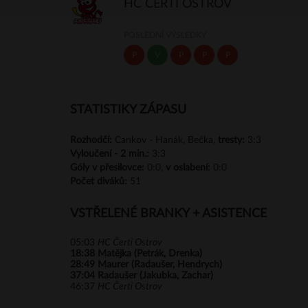
HC ČERTI OSTROV
POSLEDNÍ VÝSLEDKY
P
V
P
P
P
STATISTIKY ZÁPASU
Rozhodčí:
Cankov - Hanák, Bečka,
tresty:
3:3
Vyloučení -
2 min.:
3:3
Góly
v přesilovce:
0:0,
v oslabení:
0:0
Počet diváků:
51
VSTŘELENÉ BRANKY + ASISTENCE
05:03
HC Čerti Ostrov
18:38
Matějka (Petrák, Drenka)
28:49
Maurer (Radaušer, Hendrych)
37:04
Radaušer (Jakubka, Zachar)
46:37
HC Čerti Ostrov