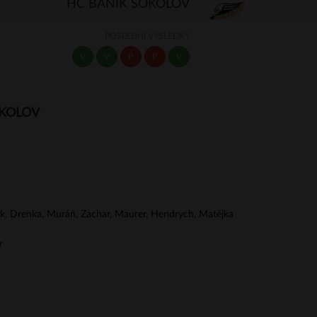
HC BANÍK SOKOLOV
POSLEDNÍ VÝSLEDKY
V
V
P
P
V
OKOLOV
k
,
Drenka
,
Muráň
,
Zachar
,
Maurer
,
Hendrych
,
Matějka
r