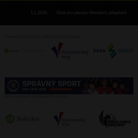
1.1.2024
Účet pro placení členských příspěvků
Činnnost mládeže je realizována za podpory:
Hlavní partneři sokolovského hokeje: