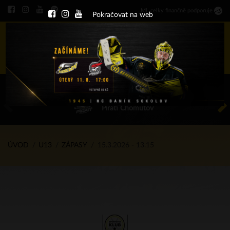
Ml
.
celky finančně podporuje
Pokračovat na web
Menu
ÚT 11.8.2026 17.00 - příp. zápasy
HC Baník Sokolov
Piráti Chomutov
ÚVOD
U13
ZÁPASY
15.3.2026 - 13.15