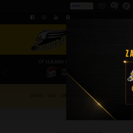
ROZPIS LE
ÚT 11.8.2026 17.00 - příp. zápasy
HC Baník Sokolov
Piráti Chomutov
ÚVOD
U10
ZÁPASY
2.11.2025 - 13.45