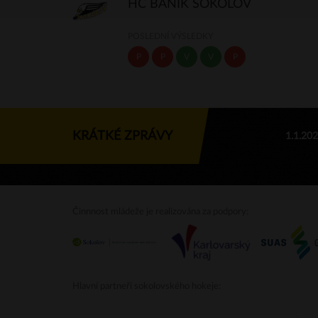
HC BANÍK SOKOLOV
POSLEDNÍ VÝSLEDKY
P
P
V
V
P
KRÁTKÉ ZPRÁVY
1.1.20
Činnnost mládeže je realizována za podpory:
Hlavní partneři sokolovského hokeje: