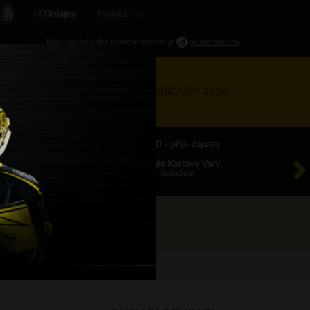
Ml
ádežnické
celky finančně podporuje
město Sokolov
RTNEŘI
KIS
TÝDEN S BANÍČKEM 2026
ÚT 18.8.2026 17.00 - příp. zápasy
HC Energie Karlovy Vary
HC Baník Sokolov