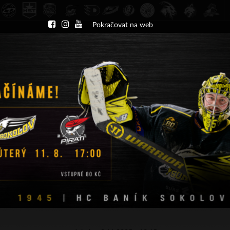
Pokračovat na web
DU
NÁBOR
KLUB
A-TÝM
TÝMY
PA
ČT 13.8.2026 17.30 - příp. zápasy
HC Slavia Praha
HC Baník Sokolov