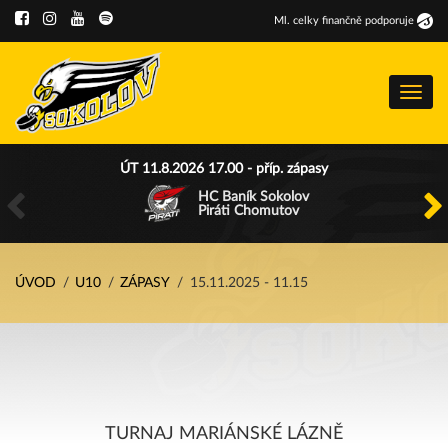
Ml
.
celky finančně podporuje
Menu
ÚT 11.8.2026 17.00 - příp. zápasy
HC Baník Sokolov
Piráti Chomutov
ÚVOD
U10
ZÁPASY
15.11.2025 - 11.15
TURNAJ MARIÁNSKÉ LÁZNĚ