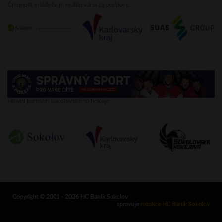
Činnnost mládeže je realizována za podpory:
Hlavní partneři sokolovského hokeje:
Copyright © 2001 - 2026 HC Baník Sokolov
spravuje
redakce HC Baník Sokolov