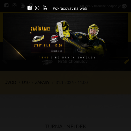
Ml
.
celky finančně podporuje
Pokračovat na web
Menu
ÚT 11.8.2026 17.00 - příp. zápasy
HC Baník Sokolov
Piráti Chomutov
ÚVOD
U10
ZÁPASY
31.1.2026 - 11.00
TURNAJ NEJDEK