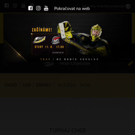
Ml
.
celky finančně podporuje
Pokračovat na web
Menu
ÚT 11.8.2026 17.00 - příp. zápasy
HC Baník Sokolov
Piráti Chomutov
ÚVOD
U10
ZÁPASY
14.2.2026 - 14.30
TURNAJ CHEB