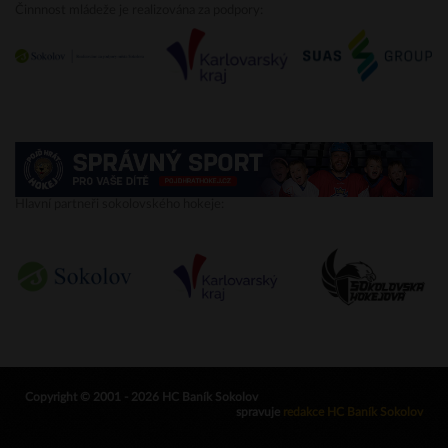
Činnnost mládeže je realizována za podpory:
Hlavní partneři sokolovského hokeje:
Copyright © 2001 - 2026 HC Baník Sokolov
spravuje
redakce HC Baník Sokolov