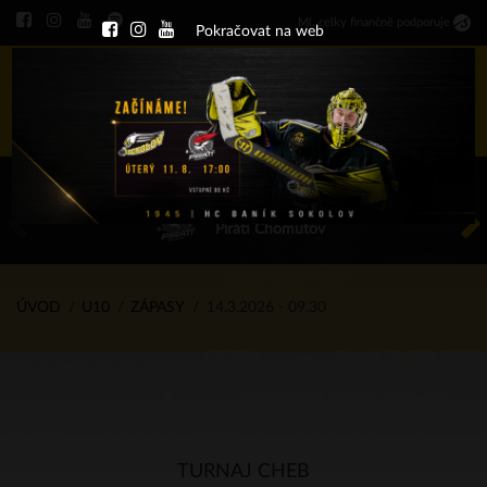
Ml
.
celky finančně podporuje
Pokračovat na web
Menu
ÚT 11.8.2026 17.00 - příp. zápasy
HC Baník Sokolov
Piráti Chomutov
ÚVOD
U10
ZÁPASY
14.3.2026 - 09.30
TURNAJ CHEB