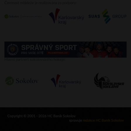
Činnnost mládeže je realizována za podpory:
Hlavní partneři sokolovského hokeje:
Copyright © 2001 - 2026 HC Baník Sokolov
spravuje
redakce HC Baník Sokolov