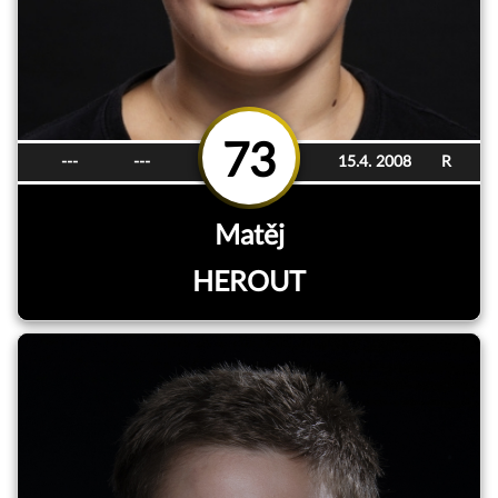
73
---
---
15.4. 2008
R
Matěj
HEROUT