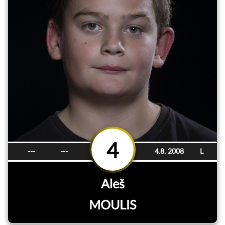
4
---
---
4.8. 2008
L
Aleš
MOULIS