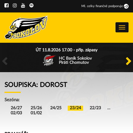
Ml
.
celky finančně podporuje
Menu
ÚT 11.8.2026 17.00 - příp. zápasy
HC Baník Sokolov
Piráti Chomutov
SOUPISKA: DOROST
Sezóna:
26/27
25/26
24/25
23/24
22/23
…
02/03
01/02