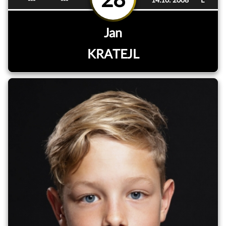
28
---
---
14.10. 2008
L
Jan
KRATEJL