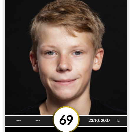
69
---
---
23.10. 2007
L