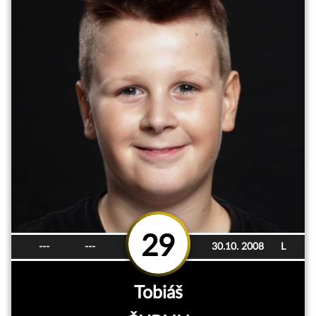
29
---
---
30.10. 2008
L
Tobiáš