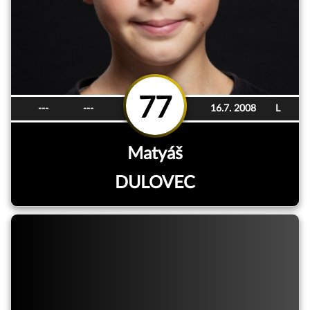
77
---
---
16.7. 2008
L
Matyáš
DULOVEC