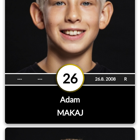
26
---
---
26.8. 2008
R
Adam
MAKAJ