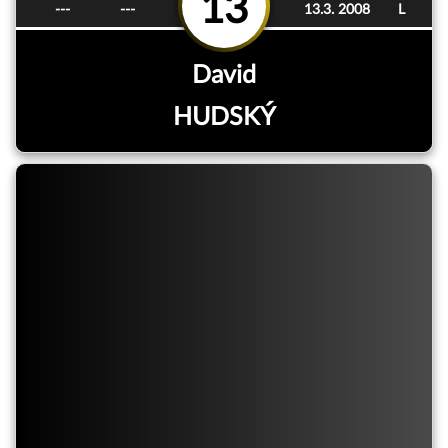
13
---
---
13.3. 2008
L
David
HUDSKÝ