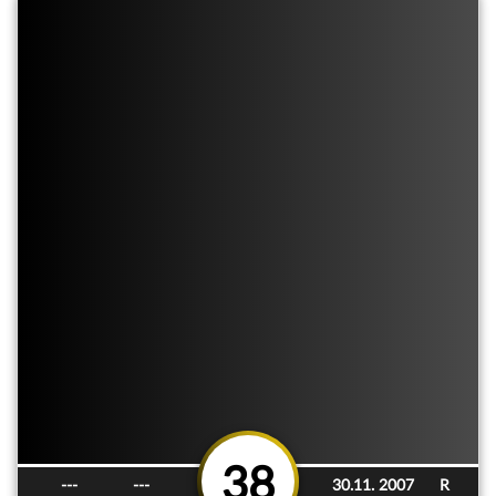
38
---
---
30.11. 2007
R