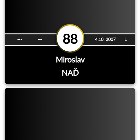
88
---
---
4.10. 2007
L
Miroslav
NAĎ