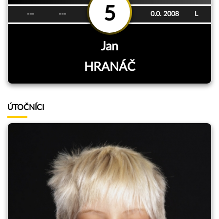
5
---
---
0.0. 2008
L
Jan
HRANÁČ
ÚTOČNÍCI