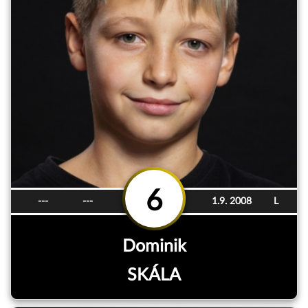
6
---
---
1.9. 2008
L
Dominik
SKÁLA