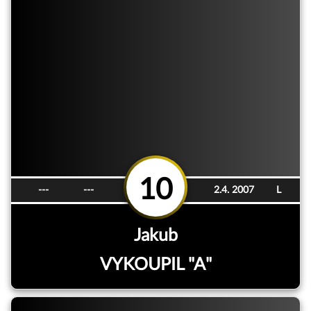
10
---
---
2.4. 2007
L
Jakub
VYKOUPIL "A"