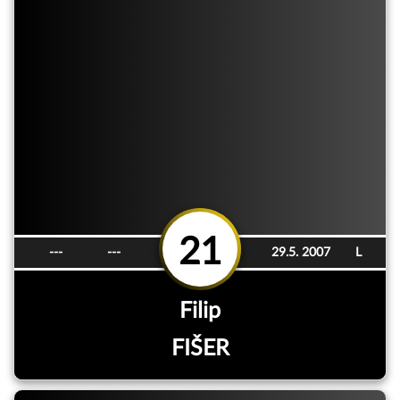
21
---
---
29.5. 2007
L
Filip
FIŠER