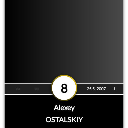
8
---
---
25.5. 2007
L
Alexey
OSTALSKIY