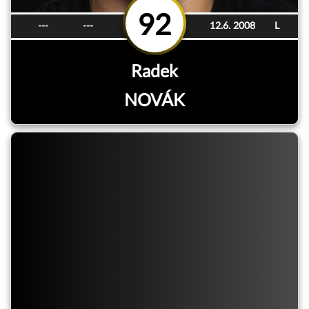
92
---
---
12.6. 2008
L
Radek
NOVÁK