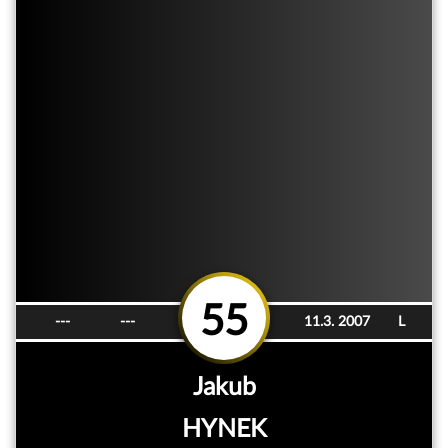
55
---
---
11.3. 2007
L
Jakub
HYNEK