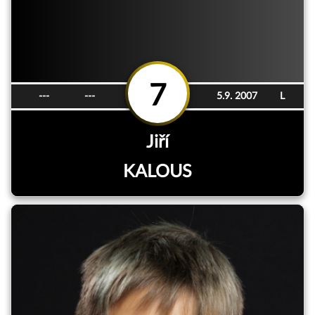
7
---
---
5.9. 2007
L
Jiří
KALOUS