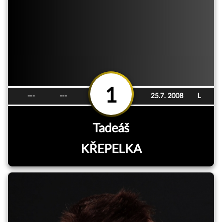
1
---
---
25.7. 2008
L
Tadeáš
KŘEPELKA